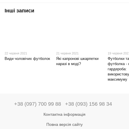
Інші записи
22 червня 2021
21 червня 2021
19 червня 202
Види чоловічих футболок
Які капронові шкарпетки
Футболки та
наразі в моді?
футболка - 
гардероба:
використов
максимуму
+38 (097) 700 99 88
+38 (093) 156 98 34
Контактна інформація
Повна версія сайту