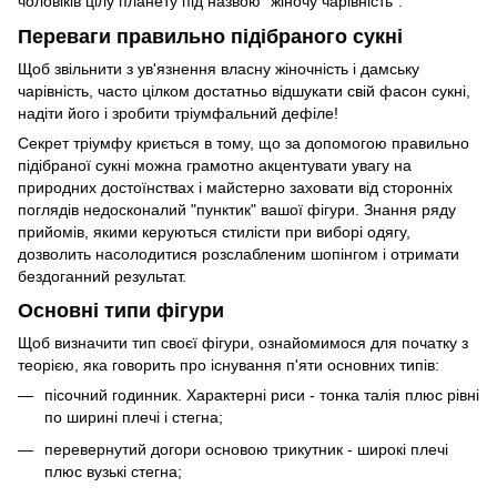
чоловіків цілу планету під назвою "жіночу чарівність".
Переваги правильно підібраного сукні
Щоб звільнити з ув'язнення власну жіночність і дамську
чарівність, часто цілком достатньо відшукати свій фасон сукні,
надіти його і зробити тріумфальний дефіле!
Секрет тріумфу криється в тому, що за допомогою правильно
підібраної сукні можна грамотно акцентувати увагу на
природних достоїнствах і майстерно заховати від сторонніх
поглядів недосконалий "пунктик" вашої фігури. Знання ряду
прийомів, якими керуються стилісти при виборі одягу,
дозволить насолодитися розслабленим шопінгом і отримати
бездоганний результат.
Основні типи фігури
Щоб визначити тип своєї фігури, ознайомимося для початку з
теорією, яка говорить про існування п'яти основних типів:
пісочний годинник. Характерні риси - тонка талія плюс рівні
по ширині плечі і стегна;
перевернутий догори основою трикутник - широкі плечі
плюс вузькі стегна;