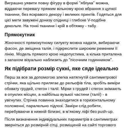
Виграшно уявити повну фігуру в формі "яблука" можна,
віддаючи перевагу прямим вільному крою вбрання з цупкої
тканини, без яскравого декору і великих принтів. Годяться для
цієї мети завужені донизу спідниці і глибоке V-подібне
декольте. На тонкі тканини і крій в обтяжку - табу.
Прямокутник
Жіночності прямокутному силуету можна надати, вибираючи
фасон, де зміщена талія, і підкреслити широким ременем її
лінію. Модель прямого крою недопустима, а кілька приталена
з запахом візуально наблизить до "пісочним годинником".
Як підібрати розмір сукні, яке сяде ідеально
Перш за все за допомогою злегка натягнутій сантиметрової
стрічки, яка щільно прилягає до рельєфів тіла, зробіть виміри
обхвату грудей, стегон і талії. Мірки з грудей і стегон знімають
в опуклих місцях, а найбільш вузької частини (талії) - в
увігнутих. Стрічка повинна знаходитися в горизонтальному
положенні, паралельно підлозі. Заміри слід робити,
перебуваючи в нижній білизні, в м'якому ліфі без push-up.
Після визначення індивідуальних параметрів в сантиметрах
зверніться до розмірній сітці, розміщеній на сайті торгового