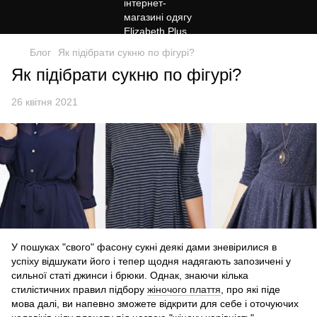
Блог
Як підібрати сукню по фігурі?
Як підібрати сукню по фігурі?
26 квітня 2021
У пошуках "свого" фасону сукні деякі дами зневірилися в
успіху відшукати його і тепер щодня надягають запозичені у
сильної статі джинси і брюки. Однак, знаючи кілька
стилістичних правил підбору
жіночого плаття
, про які піде
мова далі, ви напевно зможете відкрити для себе і оточуючих