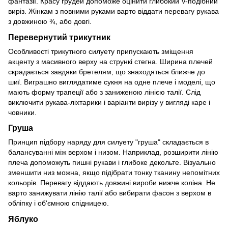
фантазії. Красу грудей допоможе оцінити глибокий V-подібний
виріз. Жінкам з повними руками варто віддати перевагу рукава
з довжиною ¾, або довгі.
Перевернутий трикутник
Особливості трикутного силуету припускають зміщення
акценту з масивного верху на стрункі стегна. Ширина плечей
скрадається завдяки бретелям, що знаходяться ближче до
шиї. Виграшно виглядатиме сукня на одне плече і моделі, що
мають форму трапеції або з заниженою лінією талії. Слід
виключити рукава-ліхтарики і варіанти вирізу у вигляді каре і
човники.
Груша
Принцип підбору наряду для силуету "груша" складається в
балансуванні між верхом і низом. Наприклад, розширити лінію
плеча допоможуть пишні рукави і глибоке декольте. Візуально
зменшити низ можна, якщо підібрати тонку тканину непомітних
кольорів. Перевагу віддають довжині вироби нижче коліна. Не
варто занижувати лінію талії або вибирати фасон з верхом в
обліпку і об'ємною спідницею.
Яблуко