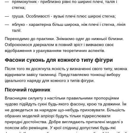
прямокутник - приблизно рівні по ширині плечі, талія і
стегна;
груша. Особливості - вузькі плечі плюс широкі стегна;
яблуко - характерна більш широка, ніж плечі і стегна, лінія
талії.
Переходимо до практики. Знімаємо одяг до нижньої білизни.
Озброюємося дзеркалом в повний зріст і вивчаємо своє
відображення з урахуванням теоретичних аспектів.
Фасони суконь для кожного типу фігури
Після того як досягнута ясність у визначенні свого типу, можна
відкривати завісу таємниці. Представляємо тонкощі вибору
ідеального наряду для кожного з типів фігури.
Пісочний годинник
Власницям силуету з настільки правильними пропорціями
чудово підійдуть сукні будь-якого фасону, крою та довжини. Їм
не доведеться за нарядом що-небудь приховувати. Більшість
обраних моделей апріорі будуть тільки підкреслювати
природні достоїнства. Добре виглядають приталені моделі з
поясом або ремінцем. У крої спідниці допустимі будь-які