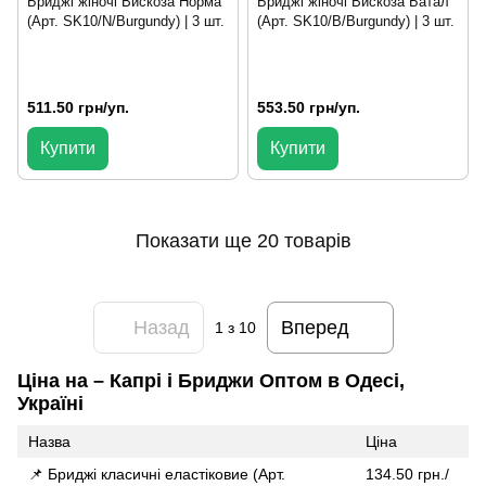
Бриджі жіночі Вискоза Норма
Бриджі жіночі Вискоза Батал
(Арт. SK10/N/Burgundy) | 3 шт.
(Арт. SK10/B/Burgundy) | 3 шт.
511.50 грн/уп.
553.50 грн/уп.
Купити
Купити
Показати ще 20 товарів
Назад
Вперед
1
з 10
Ціна на – Капрі і Бриджи Оптом в Одесі,
Україні
Назва
Ціна
📌 Бриджі класичні еластіковие (Арт.
134.50 грн./