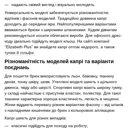
надають свіжий вигляд і візуально молодять.
Універсальність моделі забезпечується різноманітністю
відтінків і фасонів моделей. Традиційно довжина капрі
доходить до середини ікри. Найпопулярнішими варіантами
вважаються брюки з широкими штанинами. Худим дівчатам
рекомендується носити облягаючі вироби. Для офісного дрес-
коду ідеально підійдуть моделі кльош. На сайті компанії
“Elizabeth Plus” ви знайдете капрі оптом недорого, а також
туніки й гольфи.
Різноманітність моделей капрі та варіанти
поєднань
Для пошиття брюк використовують льон, бавовну, тканину
денім, тонку шкіру, шовк. Утеплені моделі шиють з щільного
джинса, твіду або шерсті. Спортивні капрі мають широку гумку,
у складі найчастіше є присутнім еластан, поліестер. Для такої
тканини характерна хороша еластичність, легкість в чищенні.
Жінки віддають перевагу різним варіантам фасону – від штанів
з накладними кишенями до брюк з кольоровою аплікацією.
Капрі шиють для різних випадків:
класичні підійдуть для походу на роботу;