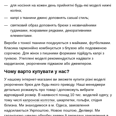
для носіння на кожен день прийнятні будь-які моделі нижчі
коліна;
капрі з тканини джинс доповнять casual стиль;
святковий образ доповнять брюки з незвичайними
гудзиками, яскравими рядками, декоративними
елементами.
Вироби з тонкої тканини поєднуються з майками, футболками.
Класика гармонійно комбінується з блузою або подовженою
сорочкою. Для жінок з пишними формами підійдуть капрі з
тунікою. Утеплені моделі рекомендується надівати з
кардиганом, укороченим піджаком або джемпером.
Чому варто купувати у нас?
У нашому інтернет-магазині ви зможете купити різні моделі
укорочених брюк для будь-якого приводу. Наші менеджери
детально розкажуть про товар і допоможуть вибрати
відповідний розмір. В наявності понад 10 тис. моделей одягу, у
тому числі
капронові колготки
, шкарпетки, гольфи, спідня
білизна. Ми знаходимося в м. Одеса, замовлення
надсилаються Укрпоштою, Новою поштою, Делівері. Ми
гарантуємо швидку обробку заявки й передачу замовлення в