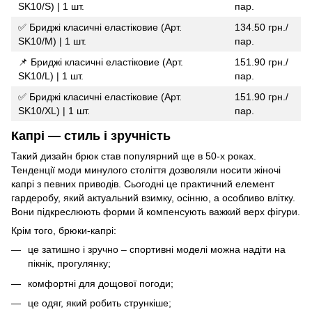
SK10/S) | 1 шт.
пар.
✅ Бриджі класичні еластіковие (Арт.
134.50 грн./
SK10/M) | 1 шт.
пар.
📌 Бриджі класичні еластіковие (Арт.
151.90 грн./
SK10/L) | 1 шт.
пар.
✅ Бриджі класичні еластіковие (Арт.
151.90 грн./
SK10/XL) | 1 шт.
пар.
Капрі — стиль і зручність
Такий дизайн брюк став популярний ще в 50-х роках.
Тенденції моди минулого століття дозволяли носити жіночі
капрі з певних приводів. Сьогодні це практичний елемент
гардеробу, який актуальний взимку, осінню, а особливо влітку.
Вони підкреслюють форми й компенсують важкий верх фігури.
Крім того, брюки-капрі:
це затишно і зручно – спортивні моделі можна надіти на
пікнік, прогулянку;
комфортні для дощової погоди;
це одяг, який робить стрункіше;