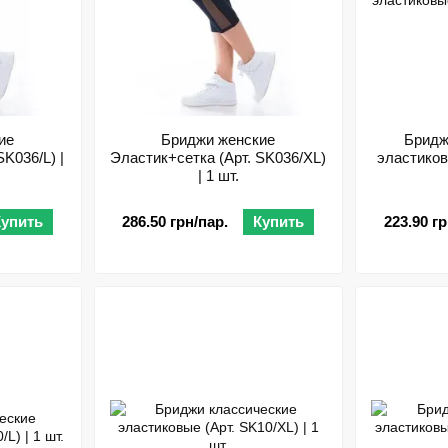
ие
Бриджи женские
Бридж
K036/L) |
Эластик+сетка (Арт. SK036/XL)
эластиковы
| 1 шт.
Купить
286.50 грн/пар.
Купить
223.90 гр