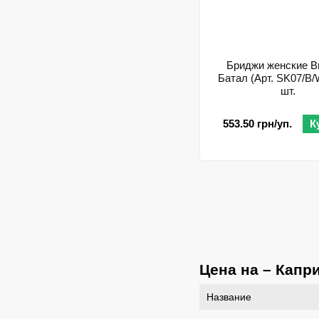
Бриджи женские В
Батал (Арт. SK07/B/W
шт.
553.50 грн/уп.
К
Цена на – Капр
Название