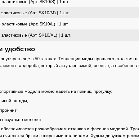
эластиковые (Арт. SK10/S) | 1 шт.
эластиковые (Арт. SK10/M) | 1 шт.
эластиковые (Арт. SK10/L) | 1 шт.
эластиковые (Арт. SK10/XL) | 1 шт.
и удобство
популярен еще в 50-х годах. Тенденции моды прошлого столетия 
 элемент гардероба, который актуален зимой, осенью, а особенно
:
 спортивные модели можно надеть на пикник, прогулку;
ливой погоды;
стройнит;
 визуально молодят.
 обеспечивается разнообразием оттенков и фасонов моделей. Тра
 считаются брюки с широкими штанинами. Худым девушкам рекоме