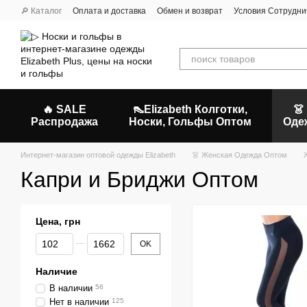
Перейти к основному контенту
🔎 Каталог
Оплата и доставка
Обмен и возврат
Условия Сотрудни
🔥 SALE
👠Elizabeth Колготки,
👗
Распродажа
Носки, Гольфы Оптом
Оде
Интернет-магазин оптовой одежды Elizabeth
👗 Женская Одежда Оптом
Капри и Бриджи Оптом
Цена, грн
От Цена, грн
До Цена, грн
OK
Наличие
В наличии
56
Нет в наличии
125