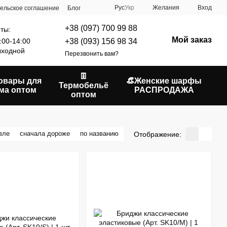
Рус
Укр
Желания
Вход
ельское соглашение
Блог
+38 (097) 700 99 88
ты:
Мой заказ
+38 (093) 156 98 34
:00-14:00
ходной
Перезвонить вам?
👖
Товары для
👒Женские шарфы
Термобельё
ма оптом
РАСПРОДАЖА
оптом
вле
сначала дороже
по названию
Отображение: