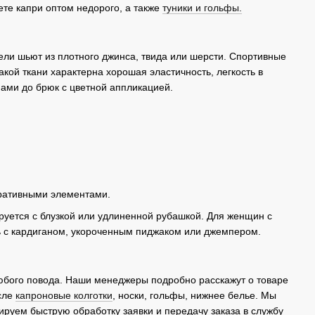
ете капри оптом недорого, а также
туники и гольфы.
ели шьют из плотного джинса, твида или шерсти. Спортивные
акой ткани характерна хорошая эластичность, легкость в
ами до брюк с цветной аппликацией.
оративными элементами.
руется с блузкой или удлиненной рубашкой. Для женщин с
 с кардиганом, укороченным пиджаком или джемпером.
юбого повода. Наши менеджеры подробно расскажут о товаре
исле
капроновые колготки
, носки, гольфы, нижнее белье. Мы
ируем быструю обработку заявки и передачу заказа в службу