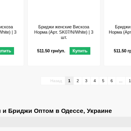
искоза
Бриджи женские Вискоза
Бриджи
hite) | 3
Норма (Арт. SK07/N/White) | 3
Норма (Арт
шт.
упить
511.50 грн/уп.
Купить
511.50 г
Назад
1
2
3
4
5
6
...
1
и и Бриджи Оптом в Одессе, Украине