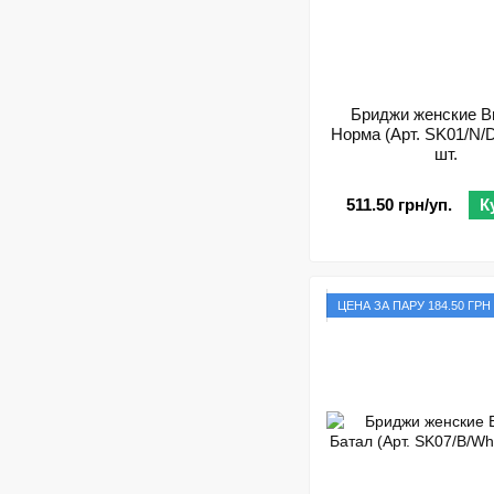
Бриджи женские В
Норма (Арт. SK01/N/D.
шт.
511.50 грн/уп.
К
ЦЕНА ЗА ПАРУ 184.50 ГРН