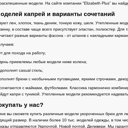
расклешенные модели. На сайте компании “Elizabeth Plus” вы найд
оделей капрей и варианты сочетаний
уют лен, хлопок, ткань деним, тонкую кожу, шелк. Утепленные мод
нку, в составе чаще всего присутствует эластан, полиэстер. Для т
читают разные варианты фасона - от штанов с накладными карман
лучаев:
т для похода на работу;
 день приемлемы любые модели ниже колена;
 дополнят casual стиль;
ополнят брюки с необычными пуговицами, яркими строчками, дек
 сочетаются с майками, футболками. Классика гармонично комбини
ут капри с туникой. Утепленные модели рекомендуется надевать
окупать у нас?
ине вы сможете купить различные модели укороченных брюк для л
дящий размер. В наличии более 10 тыс. моделей одежды, в том ч
заказы отправляются Укрпочтой, Новой почтой, Деливери. Мы гарант