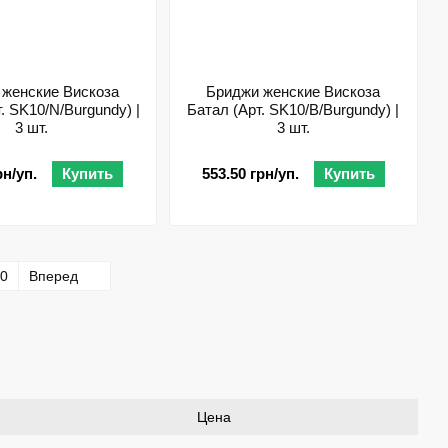
 женские Вискоза
Бриджи женские Вискоза
. SK10/N/Burgundy) |
Батал (Арт. SK10/B/Burgundy) |
3 шт.
3 шт.
рн/уп.
Купить
553.50 грн/уп.
Купить
0
Вперед
Цена