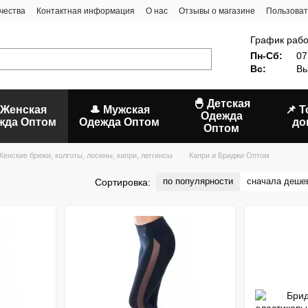
чества
Контактная информация
О нас
Отзывы о магазине
Пользоват
График рабо
Пн-Сб:
07
Вс:
Вы
🐣 Детская
 Женская
🎩 Мужская
📌 
Одежда
жда Оптом
Одежда Оптом
до
Оптом
Женские брюки, колготы, лосины, капри, леггинсы
Капри и Бриджи Оптом
по популярности
сначала деше
Сортировка: