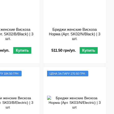
 женские Вискоза
Бриджи женские Вискоза
т. SK02/B/Black) | 3
Норма (Арт. SK02/N/Black) | 3
шт.
шт.
рн/уп.
Купить
511.50 грн/уп.
Купить
У 184.50 ГРН
ЦЕНА ЗА ПАРУ 170.50 ГРН