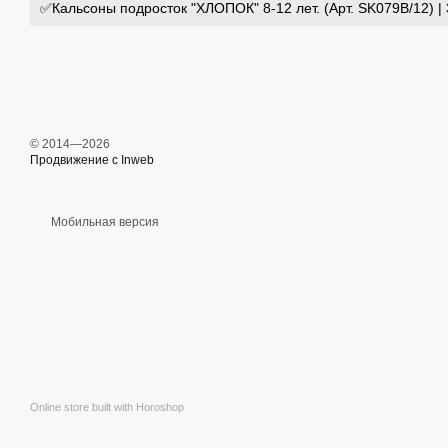
✅Кальсоны подросток "ХЛОПОК" 8-12 лет. (Арт. SK079B/12) | 
© 2014—2026
Продвижение с Inweb
Мобильная версия
Online store built with Horoshop