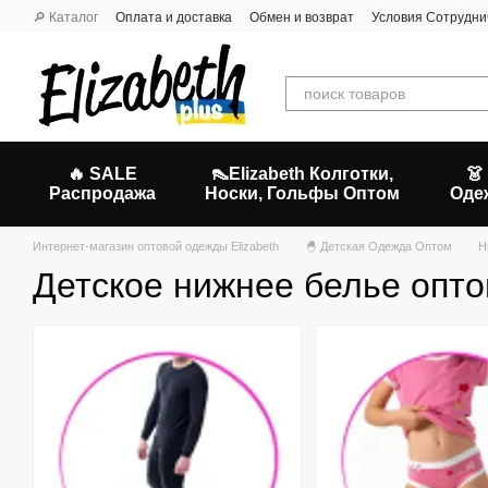
Перейти к основному контенту
🔎 Каталог
Оплата и доставка
Обмен и возврат
Условия Сотрудни
🔥 SALE
👠Elizabeth Колготки,
👗
Распродажа
Носки, Гольфы Оптом
Оде
Интернет-магазин оптовой одежды Elizabeth
🐣 Детская Одежда Оптом
Н
Детское нижнее белье опт