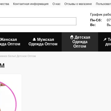
чества
Контактная информация
О нас
Отзывы о магазине
Пользоват
График рабо
Пн-Сб:
07
Вс:
Вы
🐣 Детская
 Женская
🎩 Мужская
📌 
Одежда
жда Оптом
Одежда Оптом
до
Оптом
ижнее Бельё Детское Оптом
ом