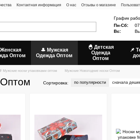
чества
Контактная информация
О нас
Отзывы о магазине
Пользоват
График рабо
Пн-Сб:
07
Вс:
Вы
🐣 Детская
 Женская
🎩 Мужская
📌 
Одежда
жда Оптом
Одежда Оптом
до
Оптом
🧦 Мужские носки упаковками оптом
Мужские Новогодние носки Оптом
 Оптом
по популярности
сначала деше
Сортировка: