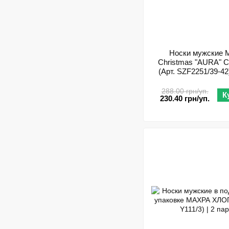
Носки мужские M
Christmas "AURA"
(Арт. SZF2251/39-42)
288.00 грн/уп.
К
230.40 грн/уп.