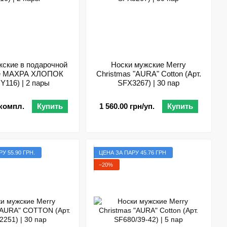
жские в подарочной
Носки мужские Merry
ке МАХРА ХЛОПОК
Christmas "AURA" Cotton (Арт.
 Y116) | 2 пары
SFX3267) | 30 пар
/компл.
Купить
1 560.00 грн/уп.
Купить
У 55.90 ГРН.
ЦЕНА ЗА ПАРУ 45.76 ГРН
−20%