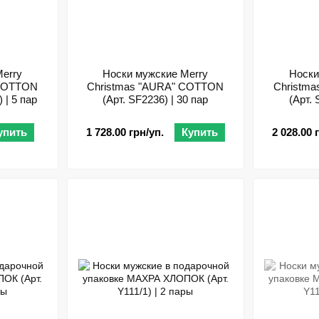
erry
Носки мужские Merry
Носки
 COTTON
Christmas "AURA" COTTON
Christm
 | 5 пар
(Арт. SF2236) | 30 пар
(Арт. 
упить
1 728.00 грн/уп.
Купить
2 028.00 