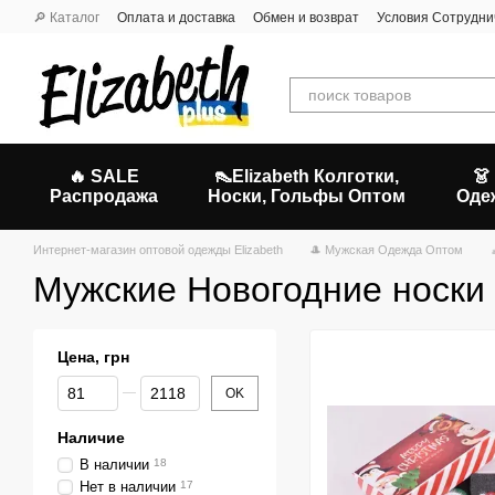
Перейти к основному контенту
🔎 Каталог
Оплата и доставка
Обмен и возврат
Условия Сотрудни
🔥 SALE
👠Elizabeth Колготки,
👗
Распродажа
Носки, Гольфы Оптом
Оде
Интернет-магазин оптовой одежды Elizabeth
🎩 Мужская Одежда Оптом
Мужские Новогодние носки
Цена, грн
От Цена, грн
До Цена, грн
OK
Наличие
В наличии
18
Нет в наличии
17