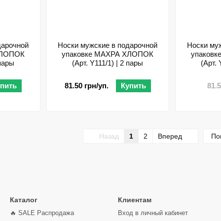
дарочной
Носки мужские в подарочной
Носки му
ХЛОПОК
упаковке МАХРА ХЛОПОК
упаков
 пары
(Арт. Y111/1) | 2 пары
(Арт. 
упить
81.50 грн/уп.
Купить
81.
Назад
1
2
Вперед
По
Каталог
Клиентам
🔥 SALE Распродажа
Вход в личный кабинет