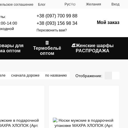
Рус
Укр
Желания
Вход
ельское соглашение
Блог
+38 (097) 700 99 88
ты:
Мой заказ
+38 (093) 156 98 34
:00-14:00
ходной
Перезвонить вам?
👖
Товары для
👒Женские шарфы
Термобельё
ма оптом
РАСПРОДАЖА
оптом
вле
сначала дороже
по названию
Отображение: