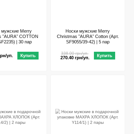
 мужские Merry
Носки мужские Merry
as "AURA" COTTON
Christmas "AURA" Cotton (Арт.
SF2235) | 30 пар
SF9055/39-42) | 5 пар
338.00 грн/уп.
грн/уп.
Купить
Купить
270.40 грн/уп.