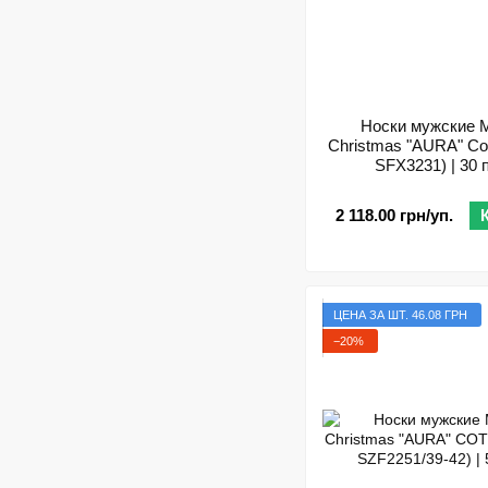
Носки мужские M
Christmas "AURA" Cot
SFX3231) | 30 
2 118.00 грн/уп.
ЦЕНА ЗА ШТ. 46.08 ГРН
−20%