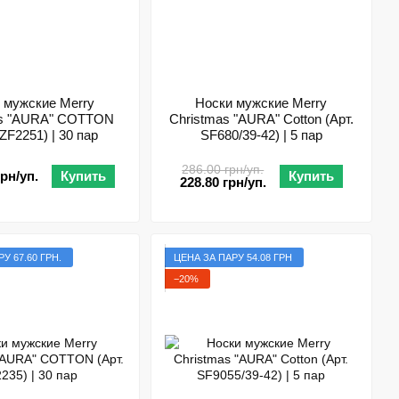
 мужские Merry
Носки мужские Merry
as "AURA" COTTON
Christmas "AURA" Cotton (Арт.
SZF2251) | 30 пар
SF680/39-42) | 5 пар
286.00 грн/уп.
грн/уп.
Купить
Купить
228.80 грн/уп.
У 67.60 ГРН.
ЦЕНА ЗА ПАРУ 54.08 ГРН
−20%