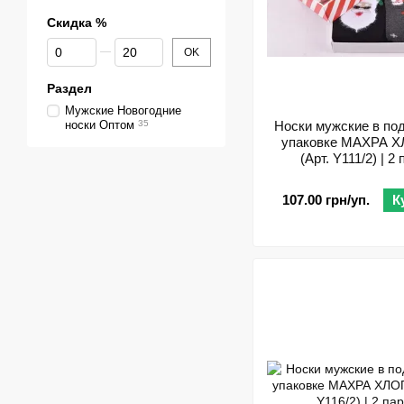
Скидка %
От Скидка %
До Скидка %
OK
Раздел
Мужские Новогодние
носки Оптом
35
Носки мужские в по
упаковке МАХРА 
(Арт. Y111/2) | 2
107.00 грн/уп.
К