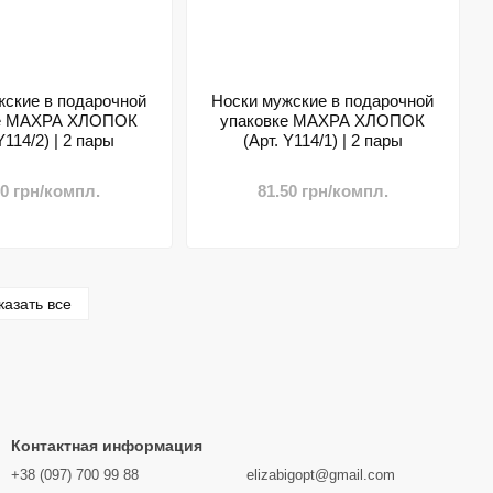
жские в подарочной
Носки мужские в подарочной
ке МАХРА ХЛОПОК
упаковке МАХРА ХЛОПОК
Y114/2) | 2 пары
(Арт. Y114/1) | 2 пары
50 грн/компл.
81.50 грн/компл.
казать все
Контактная информация
+38 (097) 700 99 88
elizabigopt@gmail.com