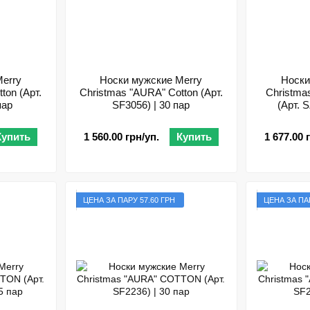
erry
Носки мужские Merry
Носки
ton (Арт.
Christmas "AURA" Cotton (Арт.
Christm
пар
SF3056) | 30 пар
(Арт. 
Купить
1 560.00 грн/уп.
Купить
1 677.00 
ЦЕНА ЗА ПАРУ 57.60 ГРН
ЦЕНА ЗА ПАР