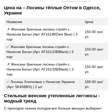
Цена на – Лосины тёплые Оптом в Одессе,
Украине
Название
Цена
📌 Женские брючные лосины стрейч с
150.00 грн/
Начесом Батал (Арт. AT161/B/Dark Blue) | 3
уп.
пар
✅ Женские брючные лосины стрейч с
150.00 грн/
Начесом Батал (Арт. AT161/2/B/Black) | 3
уп.
пар
📌 Женские брючные лосины стрейч с
150.00 грн/
Начесом Батал (Арт. AT161/3/B/Black) | 3
уп.
пар
✅ Лосины Хлопковые с Начесом Украина
189.00 грн/
(Арт. SK456B/3) | 2 шт.
уп.
Стильные женские утепленные леггинсы -
модный тренд
С приходом сезона холодов все больше женщин выбирает