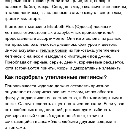
современные тонкие утеплители: флис, мех, велюр с
начесом, байка, махра. Сегодня в моде классические лосины,
а также леггинсы, выполненные в стиле кэжуал, спорт-глэм,
гранж и милитари.
В интернет-магазине Elizabeth Plus (Одесса) лосины и
леггинсы отечественных и зарубежных производителей
представлены в ассортименте. Они изготовлены из разных
материалов, различаются дизайном, фактурой и цветом.
Зимой актуальны
теплые брюки
из трикотажа, утепленные
леггинсы с начесом и модели с имитацией под джинс.
Преобладают черные, серые, деним, коричневые расцветки,
хотя встречаются принты, узоры и декоративные элементы.
Как подобрать утепленные леггинсы?
Понравившееся изделие должно оставлять приятное
ощущение от соприкосновения с телом, мягко облегать
фигуру, подчеркивая ее достоинства, и быть комфортным в
носке. Следует сделать акцент на качестве ткани. Если у вас
нет особенных предпочтений, рекомендуем выбирать
универсальный черный однотонный цвет, отлично
сочетающийся в ансамбле с любыми другими вещами и
оттенками.