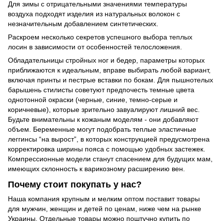
Для зимы с отрицательными значениями температуры
воздуха подходят изделия из натуральных волокон с
незначительным добавлением синтетических.
Раскроем несколько секретов успешного выбора теплых
лосин в зависимости от особенностей телосложения.
Обладательницы стройных ног и бедер, параметры которых
приближаются к идеальным, вправе выбирать любой вариант,
включая принты и пестрые вставки по бокам. Для пышнотелых
барышень стилисты советуют предпочесть темные цвета
однотонной окраски (черные, синие, темно-серые и
коричневые), которые зрительно завуалируют лишний вес.
Будьте внимательны к кожаным моделям - они добавляют
объем. Беременные могут подобрать теплые эластичные
леггинсы “на вырост”, в которых конструкцией предусмотрена
корректировка ширины пояса с помощью удобных застежек.
Компрессионные модели станут спасением для будущих мам,
имеющих склонность к варикозному расширению вен.
Почему стоит покупать у нас?
Наша компания крупным и мелким оптом поставит товары
для мужчин, женщин и детей по ценам, ниже чем на рынке
Украины. Отдельные товары можно поштучно купить по