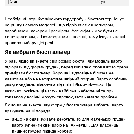
| 3 шт.
уп.
Необхідний атрибут жіночого гардеробу - бюстгальтер. Існує
на ринку немало моделей, що відрізняються кольором,
виробником, декором і розміром. Але ліфчик має бути не
лише красивим, а і комфортним в носінні, тому існують певні
правила вибору цієї речі.
Як вибрати бюстгальтер
У разі, якщо ви знаєте свій розмір бюста і яку модель варто
підібрати під форму грудей, перед купівлею обов'язково треба
приміряти бюстгальтер. Хороша і відповідна білизна не
давитиме або не натиратиме шкірний покрив. Варто особливу
увагу приділити відчуттям від швів і бічних кісточок. Це
важливо, оскільки ці частки найбільш небезпечні та при
тривалому носінні можуть спровокувати немало проблем.
Якщо ви не знаєте, яку форму бюстгальтера вибрати, варто
врахувати наші поради:
якщо на одязі зухвале декольте, то для маленьких грудей
варто зупинити свій вибір на “Анжеліці”. Для власниць
пишних грудей підійде корбей;