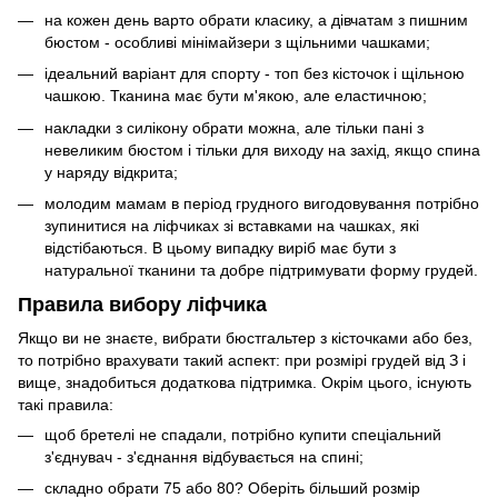
на кожен день варто обрати класику, а дівчатам з пишним
бюстом - особливі мінімайзери з щільними чашками;
ідеальний варіант для спорту - топ без кісточок і щільною
чашкою. Тканина має бути м'якою, але еластичною;
накладки з силікону обрати можна, але тільки пані з
невеликим бюстом і тільки для виходу на захід, якщо спина
у наряду відкрита;
молодим мамам в період грудного вигодовування потрібно
зупинитися на ліфчиках зі вставками на чашках, які
відстібаються. В цьому випадку виріб має бути з
натуральної тканини та добре підтримувати форму грудей.
Правила вибору ліфчика
Якщо ви не знаєте, вибрати бюстгальтер з кісточками або без,
то потрібно врахувати такий аспект: при розмірі грудей від З і
вище, знадобиться додаткова підтримка. Окрім цього, існують
такі правила:
щоб бретелі не спадали, потрібно купити спеціальний
з'єднувач - з'єднання відбувається на спині;
складно обрати 75 або 80? Оберіть більший розмір