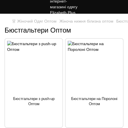
👗 Жіночий Одяг Оптом
Жіноча нижня білизна оптом
Бюстг
Бюстгальтери Оптом
Бюстгальтери з push-up
Бюстгальтери на Поролоні
Оптом
Оптом