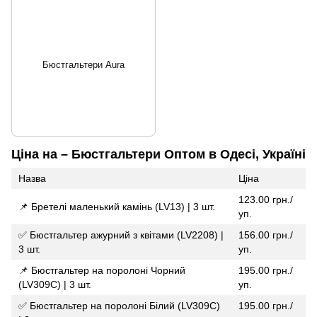
Бюстгальтери Aura
Ціна на – Бюстгальтери Оптом в Одесі, Україні
Назва
Ціна
123.00 грн./
📌 Бретелі маленький камінь (LV13) | 3 шт.
уп.
✅ Бюстгальтер ажурний з квітами (LV2208) |
156.00 грн./
3 шт.
уп.
📌 Бюстгальтер на поролоні Чорний
195.00 грн./
(LV309C) | 3 шт.
уп.
✅ Бюстгальтер на поролоні Білий (LV309C)
195.00 грн./