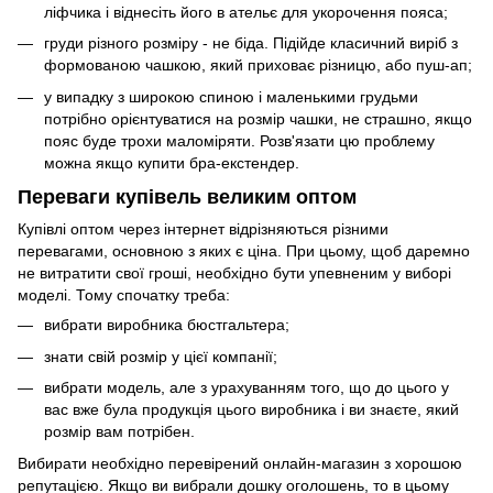
ліфчика і віднесіть його в ательє для укорочення пояса;
груди різного розміру - не біда. Підійде класичний виріб з
формованою чашкою, який приховає різницю, або пуш-ап;
у випадку з широкою спиною і маленькими грудьми
потрібно орієнтуватися на розмір чашки, не страшно, якщо
пояс буде трохи маломіряти. Розв'язати цю проблему
можна якщо купити бра-екстендер.
Переваги купівель великим оптом
Купівлі оптом через інтернет відрізняються різними
перевагами, основною з яких є ціна. При цьому, щоб даремно
не витратити свої гроші, необхідно бути упевненим у виборі
моделі. Тому спочатку треба:
вибрати виробника бюстгальтера;
знати свій розмір у цієї компанії;
вибрати модель, але з урахуванням того, що до цього у
вас вже була продукція цього виробника і ви знаєте, який
розмір вам потрібен.
Вибирати необхідно перевірений онлайн-магазин з хорошою
репутацією. Якщо ви вибрали дошку оголошень, то в цьому