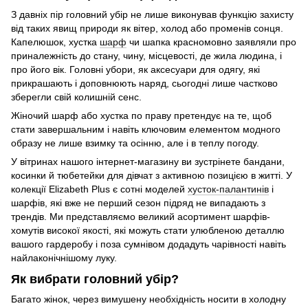
З давніх пір головний убір не лише виконував функцію захисту
від таких явищ природи як вітер, холод або променів сонця.
Капелюшок, хустка
шарф
чи шапка красномовно заявляли про
приналежність до стану, чину, місцевості, де жила людина, і
про його вік. Головні убори, як аксесуари для одягу, які
прикрашають і доповнюють наряд, сьогодні лише частково
зберегли свій колишній сенс.
Жіночий шарф або хустка по праву претендує на те, щоб
стати завершальним і навіть ключовим елементом модного
образу не лише взимку та осінню, але і в теплу погоду.
У вітринах нашого інтернет-магазину ви зустрінете бандани,
косинки й тюбетейки для дівчат з активною позицією в житті. У
колекції Elizabeth Plus є сотні моделей
хусток-палантинів
і
шарфів, які вже не перший сезон підряд не випадають з
трендів. Ми представляємо великий асортимент шарфів-
хомутів високої якості, які можуть стати улюбленою деталлю
вашого гардеробу і поза сумнівом додадуть чарівності навіть
найлаконічнішому луку.
Як вибрати головний убір?
Багато жінок, через вимушену необхідність носити в холодну