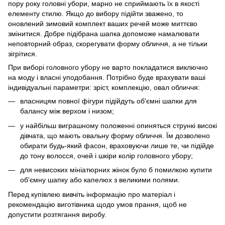
пору року головні убори, марно не сприймають їх в якості
елементу стилю. Якщо до вибору підійти зважено, то
оновлений зимовий комплект ваших речей може миттєво
змінитися. Добре підібрана шапка допоможе намалювати
неповторний образ, скорегувати форму обличчя, а не тільки
зігрітися.
При виборі головного убору не варто покладатися виключно
на моду і власні уподобання. Потрібно буде врахувати ваші
індивідуальні параметри: зріст, комплекцію, овал обличчя:
власницям повної фігури підійдуть об'ємні шапки для
балансу між верхом і низом;
у найбільш виграшному положенні опиняться стрункі високі
дівчата, що мають овальну форму обличчя. Їм дозволено
обирати будь-який фасон, враховуючи лише те, чи підійде
до тону волосся, очей і шкіри колір головного убору;
для невисоких мініатюрних жінок було б помилкою купити
об'ємну шапку або капелюх з великими полями.
Перед купівлею вивчіть інформацію про матеріал і
рекомендацію виготівника щодо умов прання, щоб не
допустити розтягання виробу.