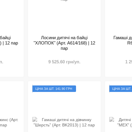
байці
Лосини дитячі на байці
Гамаші ди
 | 12 пар
"ХЛОПОК" (Арт. A614/168) | 12
R6
пар
п.
9 525.60 грн/уп.
1 2
ЦІНА ЗА ШТ. 141.90 ГРН
ЦІНА ЗА ШТ.