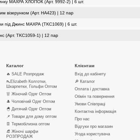
чинку МАХРА ХЛОПОК (Арт. 9992-2) | 6 шт.
им візерунком (Арт. HA423) | 12 пар
ни під Джинс МАХРА (TKC1069) | 6 шт.
нс (Арт. TKC1059-1) | 12 пар
Каталог
Клієнтам
🔥 SALE Розпродаж
Вхід до кабінету
👠Elizabeth Колготки,
🔎 Каталог
Шкарпетки, Гольфи Оптом
Оплата і доставка
👗 Жіночий Одяг Оптом
Обмін та повернення
🎩 Чоловічий Одяг Оптом
Умови Співпраці
🐣 Дитячий Одяг Оптом
Контактна інформація
📌 Товари для дому оптом
Про нас
👖 Термобілизна оптом
Відгуки про магазин
👒 Жіночі шарфи
Угода користувача
РОЗПРОДАЖ