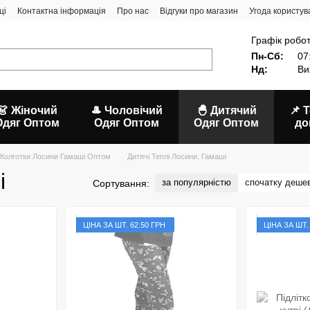
ці
Контактна інформація
Про нас
Відгуки про магазин
Угода користув
Графік робот
Пн-Сб:
07
Нд:
Ви
👗 Жіночий
🎩 Чоловічий
🐣 Дитячий
📌 
Одяг Оптом
Одяг Оптом
Одяг Оптом
до
 Колготки Лосини Гамаші Оптом
Дитячі Теплі Лосини, Гамаші
і
за популярністю
спочатку деше
Сортування:
ЦIНА ЗА ШТ. 62.50 ГРН
ЦІНА ЗА ШТ.