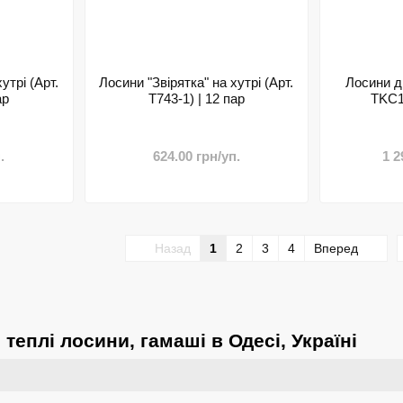
утрі (Арт.
Лосини "Звірятка" на хутрі (Арт.
Лосини ди
ар
T743-1) | 12 пар
TKC10
.
624.00 грн/уп.
1 2
Назад
1
2
3
4
Вперед
 теплі лосини, гамаші в Одесі, Україні