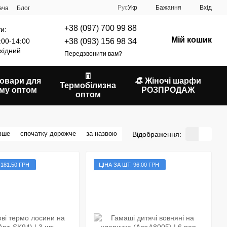
Рус
Укр
Бажання
Вхід
ача
Блог
+38 (097) 700 99 88
и:
Мій кошик
+38 (093) 156 98 34
:00-14:00
хідний
Передзвонити вам?
👖
Товари для
👒 Жіночі шарфи
Термобілизна
му оптом
РОЗПРОДАЖ
оптом
вше
спочатку дорожче
за назвою
Відображення:
 181.50 ГРН
ЦІНА ЗА ШТ. 96.00 ГРН