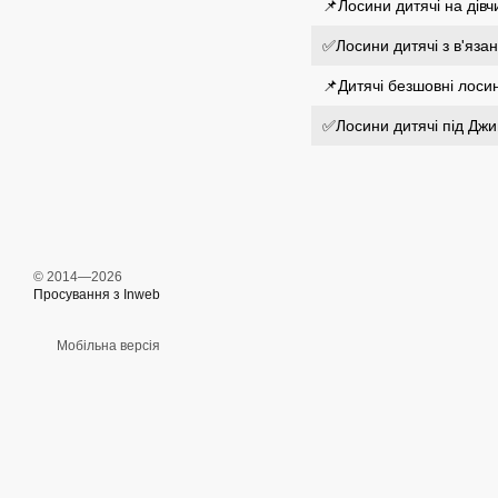
📌Лосини дитячі на дів
✅Лосини дитячі з в'язан
📌Дитячі безшовні лоси
✅Лосини дитячі під Джи
© 2014—2026
Просування з Inweb
Мобільна версія