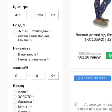
Ціна, грн
Від Ціна, грн
До Ціна, грн
ОК
Розділ
🔥 SALE Розпродаж
1
Лосини дитячі під Дж
Дитячі Теплі Лосини,
TKC1059-2) | 12
Гамаші
62
Наявність
558.00 грн/уп.
В наявності
1
К
502.20 грн/уп.
Немає в наявності
61
знижка%
Від знижка%
До знижка%
ОК
ЦІНА ЗА ШТ. 113.50 ГРН
Бренд
Алия
2
ЗОЛОТО
9
Ласточка
3
Малыш
6
Фенна
6