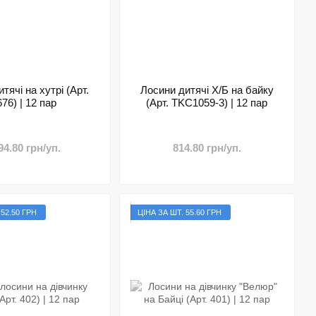
тячі на хутрі (Арт.
Лосини дитячі Х/Б на байку
76) | 12 пар
(Арт. TKC1059-3) | 12 пар
94.80 грн/уп.
814.80 грн/уп.
 52.50 ГРН
ЦІНА ЗА ШТ. 55.60 ГРН