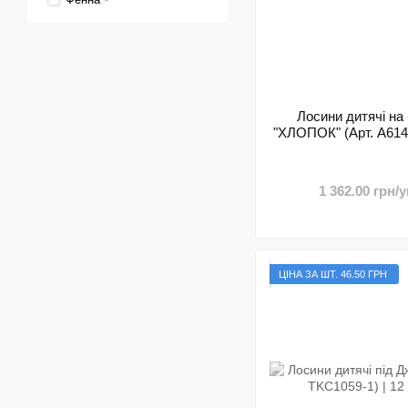
Лосини дитячі на 
"ХЛОПОК" (Арт. A614)
1 362.00 грн/у
ЦIНА ЗА ШТ. 46.50 ГРН