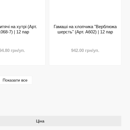
тячі на хутрі (Арт.
Гамаші на хлопчика "Верблюжа
68-7) | 12 пар
шерсть" (Арт. A602) | 12 пар
94.80 грн/уп.
942.00 грн/уп.
Показати все
Ціна