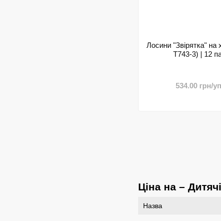
Лосини "Звірятка" на х
T743-3) | 12 п
534.00 грн/уп
Ціна на – Дитячі
Назва