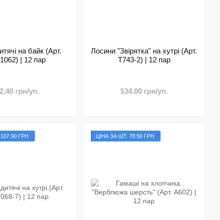
итячі на байк (Арт.
Лосини "Звірятка" на хутрі (Арт.
062) | 12 пар
T743-2) | 12 пар
2.40 грн/уп.
534.00 грн/уп.
 107.90 ГРН
ЦІНА ЗА ШТ. 78.50 ГРН