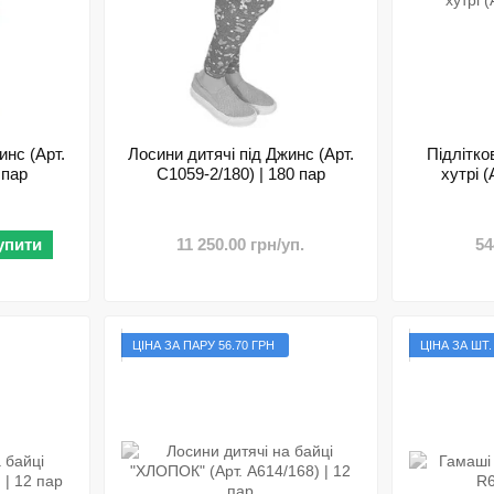
инс (Арт.
Лосини дитячі під Джинс (Арт.
Підлітко
 пар
C1059-2/180) | 180 пар
хутрі (
упити
11 250.00 грн/уп.
54
ЦIНА ЗА ПАРУ 56.70 ГРН
ЦІНА ЗА ШТ.