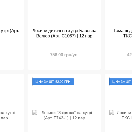
утрі (Арт.
Лосини дитячі на хутрі Бавовна
Гамаші д
Велюр (Арт. C1067) | 12 пар
TKC1
.
756.00 грн/уп.
42
ЦІНА ЗА ШТ. 52.00 ГРН
ЦІНА ЗА ШТ.