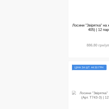
Лосини "Звірятка" на х
405) | 12 пар
886.80 грн/уп
ЦІНА ЗА ШТ. 44.50 ГРН