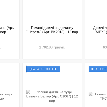
инс (Арт.
Гамаші дитячі на дівчинку
Дитячі л
 пар
"Шерсть" (Арт. BK2013) | 12 пар
"МЕХ" (
.
1 702.80 грн/уп.
63
ЦІНА ЗА ШТ. 63.00 ГРН
ЦІНА ЗА ШТ.