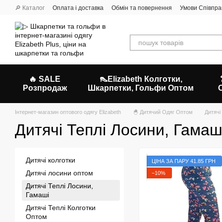
Перейти до основного контенту
🔎 Каталог
Оплата і доставка
Обмін та повернення
Умови Співпра
🔥 SALE
👠Elizabeth Колготки,
Розпродаж
Шкарпетки, Гольфи Оптом
Інтернет-магазин оптового одягу Elizabeth
🐣 Дитячий Одяг Оптом
Дитячі
Дитячі Теплі Лосини, Гамаш
Дитячі колготки
ЦІНА ЗА ПАРУ 41.85 ГРН
Дитячі лосини оптом
−10%
Дитячі Теплі Лосини,
Гамаші
Дитячі Теплі Колготки
Оптом