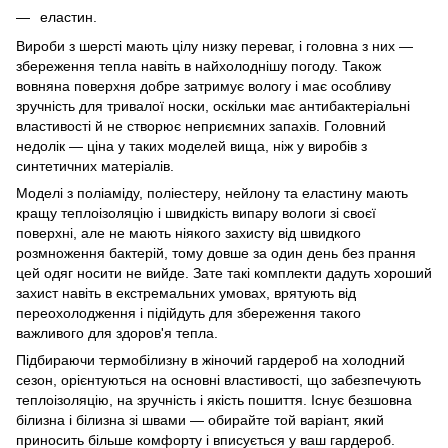
еластин.
Вироби з шерсті мають цілу низку переваг, і головна з них —
збереження тепла навіть в найхолоднішу погоду. Також
вовняна поверхня добре затримує вологу і має особливу
зручність для тривалої носки, оскільки має антибактеріальні
властивості й не створює неприємних запахів. Головний
недолік — ціна у таких моделей вища, ніж у виробів з
синтетичних матеріалів.
Моделі з поліаміду, поліестеру, нейлону та еластину мають
кращу теплоізоляцію і швидкість випару вологи зі своєї
поверхні, але не мають ніякого захисту від швидкого
розмноження бактерій, тому довше за один день без прання
цей одяг носити не вийде. Зате такі комплекти дадуть хороший
захист навіть в екстремальних умовах, врятують від
переохолодження і підійдуть для збереження такого
важливого для здоров'я тепла.
Підбираючи термобілизну в жіночий гардероб на холодний
сезон, орієнтуються на основні властивості, що забезпечують
теплоізоляцію, на зручність і якість пошиття. Існує безшовна
білизна і білизна зі швами — обирайте той варіант, який
приносить більше комфорту і вписується у ваш гардероб.