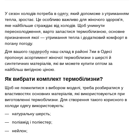
У сезон холодів потреба в
одягу
, який допоможе з утриманням
тепла, зростає. Це особливо важливо для жіночого здоров'я,
яке найбільше страждає від холодів. Щоб уникнути
переохолодження, варто запастися термобілизною, основне
призначення якої — утримання тепла і додатковий комфорт в
погану погоду.
Для вашого
гардеробу
наш склад в районі 7км в Одесі
пропонує асортимент жіночої термобілизни з шерсті й
синтетичних матеріалів, які ви можете купити оптом за
найбільш вигідною ціною.
Як вибрати комплект термобілизни?
Щоб не помилитися з вибором моделі, треба розбиратися у
властивостях основних матеріалів, які використовуються при
виготовленні термобілизни. Для створення такого корисного в
холоди одягу використовують:
натуральну шерсть;
поліамід і поліестер;
нейлон;