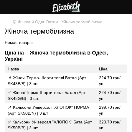
👗 Жіночий Одяг Оптом
Жіноча термобілизна
Жіноча термобілизна
Немає товарів
Ціна на – Жіноча термобілизна в Одесі,
Україні
Назва
Ціна
📌 Жіночі Термо-Шорти теплі Батал (Арт.
224.70 грн/
SK48B/B) | 3 шт.
уп.
✅ Жіночі Термо-Шорти теплі Батал (Арт.
224.70 грн/
SK48G/B) | 3 шт.
уп.
📌 Кальсони Універсал "ХЛОПОК" НОРМА
299.70 грн/
(Арт. SK50B/N) | 3 шт.
уп.
✅ Кальсони Універсал "ХЛОПОК" Бата (Арт.
323.70 грн/
SK50B/B) | 3 шт.
уп.