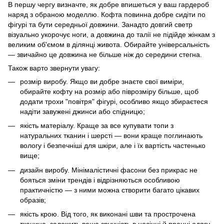
В першу чергу визначте, як добре впишеться у ваш гардероб
наряд з обраною моделлю. Кофта повинна добре сидіти по
фігурі та бути середньої довжини. Занадто довгий светр
візуально укорочує ноги, а довжина до талії не підійде жінкам з
великим об'ємом в ділянці живота. Обирайте універсальність
— звичайно це довжина не більше ніж до середини стегна.
Також варто звернути увагу:
розмір виробу. Якщо ви добре знаєте свої виміри,
обирайте кофту на розмір або піврозміру більше, щоб
додати трохи "повітря" фігурі, особливо якщо збираєтеся
надіти завужені джинси або спідницю;
якість матеріалу. Краще за все купувати топи з
натуральних тканин і шерсті — вони краще поглинають
вологу і безпечніші для шкіри, але і їх вартість частенько
вище;
дизайн виробу. Мінімалістичні фасони без прикрас не
бояться зміни трендів і відрізняються особливою
практичністю — з ними можна створити багато цікавих
образів;
якість крою. Від того, як виконані шви та прострочена