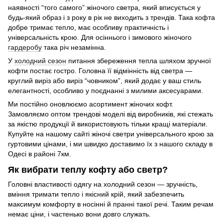
наявності “того самого” жіночого светра, який вписується у
будь-який образ і з року в рік не виходить з трендів. Така кофта
добре тримає тепло, має особливу практичність і
універсальність крою. Для осіннього і зимового жіночого
гардеробу
така річ незамінна.
У
холодний сезон
питання збереження тепла шляхом зручної
кофти постає гостро. Головна її відмінність від светра —
круглий виріз або виріз “човником”, який додає у ваш стиль
елегантності, особливо у поєднанні з милими аксесуарами.
Ми постійно оновлюємо асортимент жіночих кофт.
Замовляємо оптом трендові моделі від виробників, які стежать
за якістю продукції й використовують тільки кращі матеріали.
Купуйте на нашому сайті жіночі светри універсального крою за
гуртовими цінами, і ми швидко доставимо їх з нашого складу в
Одесі в районі 7км.
Як вибрати теплу кофту або светр?
Головні властивості одягу на холодний сезон — зручність,
вміння тримати тепло і якісний крій, який забезпечить
максимум комфорту в носінні й пранні такої речі. Таким речам
немає ціни, і частенько вони довго служать.