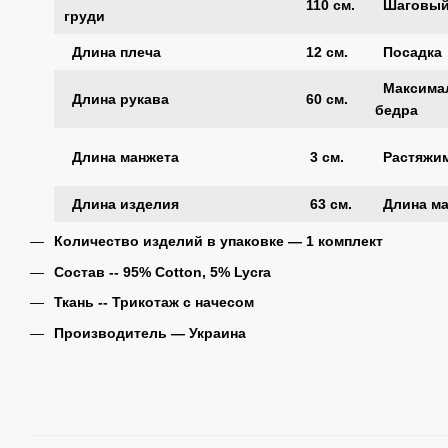
110 см.
Шаговый
груди
Длина плеча
12 см.
Посадка
Максимал
Длина рукава
60 см.
бедра
Длина манжета
3 см.
Растяжим
Длина изделия
63 см.
Длина ма
Количество изделий в упаковке ― 1 комплект
Состав -- 95% Cotton, 5% Lycra
Ткань -- Трикотаж с начесом
Производитель ― Украина