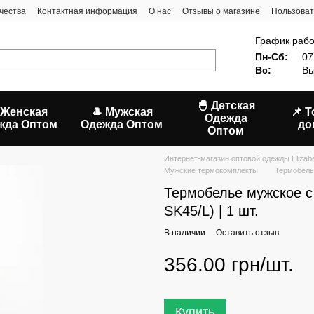
чества
Контактная информация
О нас
Отзывы о магазине
Пользоват
График рабо
Пн-Сб:
07
Вс:
Вы
🐣 Детская
 Женская
🎩 Мужская
📌 
Одежда
жда Оптом
Одежда Оптом
до
Оптом
Интернет-магазин оптовой одежды Elizab
Мужские термокомплекты
Термобель
Термобелье мужское 
SK45/L) | 1 шт.
В наличии
Оставить отзыв
356.00 грн/шт.
Купить