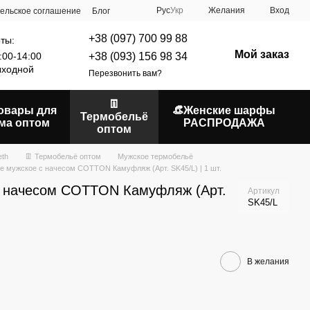
Рус
Укр
Желания
Вход
ельское соглашение
Блог
+38 (097) 700 99 88
ты:
Мой заказ
+38 (093) 156 98 34
:00-14:00
ходной
Перезвонить вам?
👖
Товары для
👒Женские шарфы
Термобельё
ма оптом
РАСПРОДАЖА
оптом
eth
👖 Термобельё оптом
Мужское термобельё
е мужское с начесом COTTON Камуфляж (Арт. SK45/L) | 1 шт.
с начесом COTTON Камуфляж (Арт.
Артикул
SK45/L
В желания