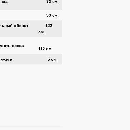
 шаг
73 см.
33 см.
ьный обхват
122
см.
ость пояса
112 см.
нжета
5 см.