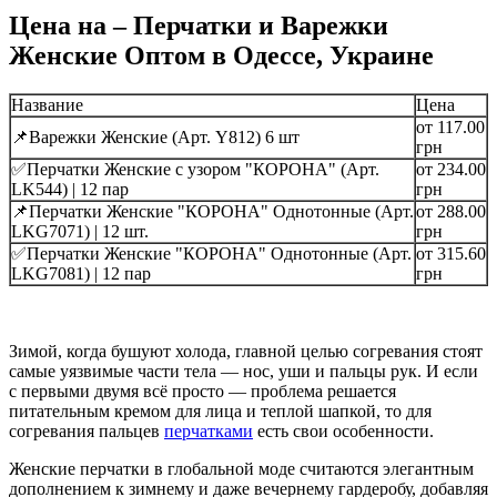
Цена на – Перчатки и Варежки
Женские Оптом в Одессе, Украине
Название
Цена
от 117.00
📌Варежки Женские (Арт. Y812) 6 шт
грн
✅Перчатки Женские с узором "КОРОНА" (Арт.
от 234.00
LK544) | 12 пар
грн
📌Перчатки Женские "КОРОНА" Однотонные (Арт.
от 288.00
LKG7071) | 12 шт.
грн
✅Перчатки Женские "КОРОНА" Однотонные (Арт.
от 315.60
LKG7081) | 12 пар
грн
Зимой, когда бушуют холода, главной целью согревания стоят
самые уязвимые части тела — нос, уши и пальцы рук. И если
с первыми двумя всё просто — проблема решается
питательным кремом для лица и теплой шапкой, то для
согревания пальцев
перчатками
есть свои особенности.
Женские перчатки в глобальной моде считаются элегантным
дополнением к зимнему и даже вечернему гардеробу, добавляя