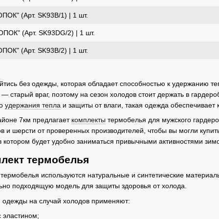
ОК" (Арт. SK93B/1) | 1 шт.
ПОК" (Арт. SK93DG/2) | 1 шт.
ОК" (Арт. SK93B/2) | 1 шт.
йтись без одежды, которая обладает способностью к удержанию теп
 — старый враг, поэтому на сезон холодов стоит держать в гардеро
мо
удержания тепла
и защиты от влаги, такая одежда обеспечивает
айоне 7км предлагает
комплекты
термобелья для мужского гардеро
в и шерсти от проверенных производителей, чтобы вы могли купит
 котором будет удобно заниматься привычными активностями зимо
лект термобелья
о термобелья используются натуральные и синтетические материал
ьно подходящую модель для защиты здоровья от холода.
я одежды на случай холодов применяют:
с эластином;