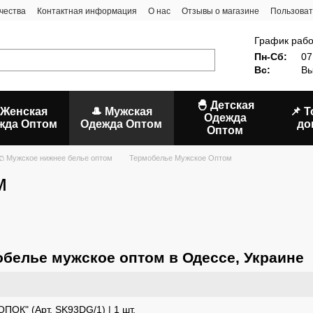
чества
Контактная информация
О нас
Отзывы о магазине
Пользоват
График рабо
Пн-Сб:
07
Вс:
Вы
🐣 Детская
 Женская
🎩 Мужская
📌 
Одежда
жда Оптом
Одежда Оптом
до
Оптом
🩳 Мужское нижнее белье оптом
Термобелье Мужское Оптом
м
обелье мужское оптом в Одессе, Украине
ПОК" (Арт. SK93DG/1) | 1 шт.