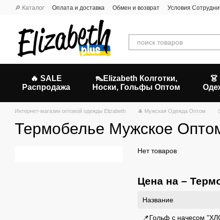
Перейти к основному контенту
🔎 Каталог
Оплата и доставка
Обмен и возврат
Условия Сотрудни
🔥 SALE
👠Elizabeth Колготки,
👗
Распродажа
Носки, Гольфы Оптом
Оде
Интернет-магазин оптовой одежды Elizabeth
🎩 Мужская Одежда Оптом
Термобелье Мужское Опто
Нет товаров
Цена на – Терм
Название
📌Гольф с начесом "ХЛО