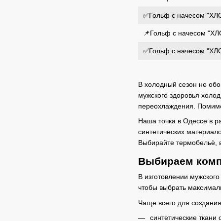
✅Гольф с начесом "ХЛОП
📌Гольф с начесом "ХЛО
✅Гольф с начесом "ХЛОП
В холодный сезон не обо
мужского здоровья холод
переохлаждения. Поми
Наша точка в Одессе в р
синтетических материало
Выбирайте термобельё, в
Выбираем комп
В изготовлении мужског
чтобы выбрать максимал
Чаще всего для создани
синтетические ткани 