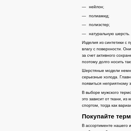
нейлон;
полиамид;
полиэстер;
натуральную шерсть.
Изделия из синтетики с 
влагу с поверхности. Он
за счет активного сохра
поэтому долго носить та
Шерстяные модели немног
серьезные холода. Глав
появиться неприятному з
В выборе мужского термо
это зависит от ткани, и
спортом, тогда как вари
Покупайте тер
В ассортименте нашего и