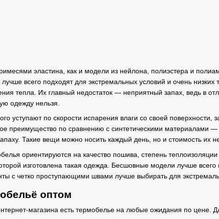
примесями эластина, как и модели из нейлона, полиэстера и поли
и лучше всего подходят для экстремальных условий и очень низки
нения тепла. Их главный недостаток — неприятный запах, ведь в от
кую одежду нельзя.
о уступают по скорости испарения влаги со своей поверхности, з
ное преимущество по сравнению с синтетическими материалами — 
апаху. Такие вещи можно носить каждый день, но и стоимость их н
белья ориентируются на качество пошива, степень теплоизоляции
з которой изготовлена такая одежда. Бесшовные модели лучше всег
анты с четко проступающими швами лучше выбирать для экстремаль
мобельё оптом
нтернет-магазина есть термобелье на любые ожидания по цене. Д