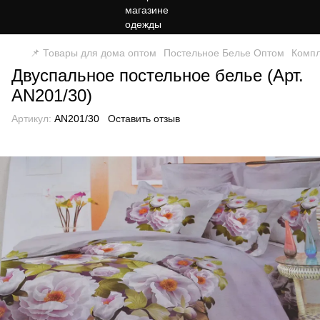
📌 Товары для дома оптом
Постельное Белье Оптом
Компл
Двуспальное постельное белье (Арт.
AN201/30)
Артикул:
AN201/30
Оставить отзыв