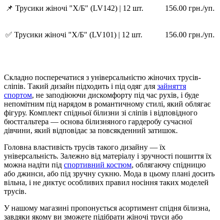
📌 Трусики жіночі "Х/Б" (LV142) | 12 шт.
156.00 грн./уп.
✅ Трусики жіночі "Х/Б" (LV101) | 12 шт.
156.00 грн./уп.
Складно посперечатися з універсальністю жіночих трусів-
сліпів. Такий дизайн підходить і під одяг для
зайняття
спортом
, не заподіюючи дискомфорту під час рухів, і буде
непомітним під нарядом в романтичному стилі, який облягає
фігуру. Комплект спідньої білизни зі сліпів і відповідного
бюстгальтера — основа білизняного гардеробу сучасної
дівчини, який відповідає за повсякденний затишок.
Головна властивість трусів такого дизайну — їх
універсальність. Залежно від матеріалу і зручності пошиття їх
можна надіти під
спортивний костюм
, облягаючу спідницю
або джинси, або під зручну сукню. Мода в цьому плані досить
вільна, і не диктує особливих правил носіння таких моделей
трусів.
У нашому магазині пропонується асортимент спідня білизна,
завдяки якому ви зможете підібрати жіночі труси або