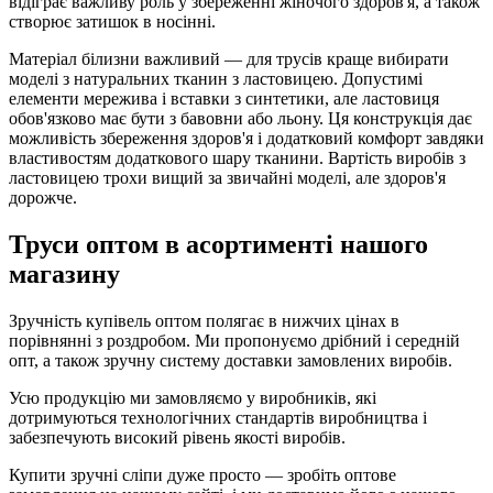
відіграє важливу роль у збереженні жіночого здоров'я, а також
створює затишок в носінні.
Матеріал білизни важливий — для трусів краще вибирати
моделі з натуральних тканин з ластовицею. Допустимі
елементи мережива і вставки з синтетики, але ластовиця
обов'язково має бути з бавовни або льону. Ця конструкція дає
можливість збереження здоров'я і додатковий комфорт завдяки
властивостям додаткового шару тканини. Вартість виробів з
ластовицею трохи вищий за звичайні моделі, але здоров'я
дорожче.
Труси оптом в асортименті нашого
магазину
Зручність купівель оптом полягає в нижчих цінах в
порівнянні з роздробом. Ми пропонуємо дрібний і середній
опт, а також зручну систему доставки замовлених виробів.
Усю продукцію ми замовляємо у виробників, які
дотримуються технологічних стандартів виробництва і
забезпечують високий рівень якості виробів.
Купити зручні сліпи дуже просто — зробіть оптове