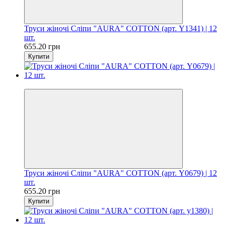
Труси жіночі Сліпи "AURA" COTTON (арт. Y1341) | 12
шт.
655.20 грн
Купити
Цiна за шт. 54.60 грн
Труси жіночі Сліпи "AURA" COTTON (арт. Y0679) | 12
шт.
655.20 грн
Купити