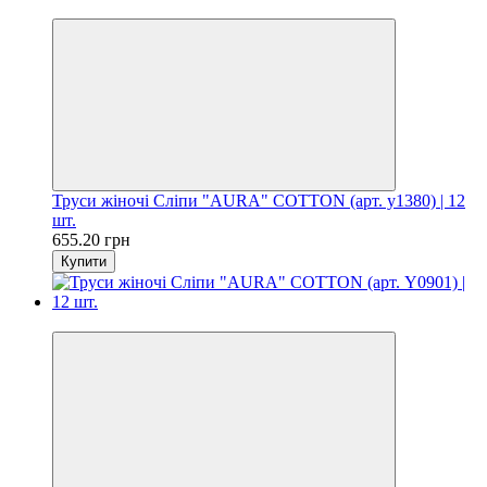
Цiна за шт. 54.60 грн
Труси жіночі Сліпи "AURA" COTTON (арт. y1380) | 12
шт.
655.20 грн
Купити
Цiна за шт. 54.60 грн