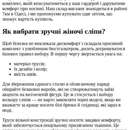
комплект, який вписуватиметься у ваш гардероб і даруватиме
комфорт при носінні. Наш склад-магазин знаходиться в районі
7км в Одесі, і ми пропонуємо купувати одяг оптом, що
знижує вартість купівель.
Як вибрати зручні жіночі сліпи?
Щоб білизна не викликала дискомфорт і складала приємний
комплект з улюбленим бюстгальтером, досить дотримуватися
базових правил вибору. В першу чергу звертається увага на:
матеріал трусів;
їх дизайн і колір;
якість швів.
Для збереження єдиного стилю в облягаючому наряді
обирайте безшовні вироби, які не створюватимуть зайві
акценти на витонченій фігурі. Це ж стосується і вибору
кольору сліпів — не варто замовляти чорні моделі, якщо ви
вважаєте за краще носити білі брюки й спідниці, які зараз в
моді.
Труси вільної конструкції зручно носити завдяки комфорту,
який забезпечується нещільному приляганню тканини. Це