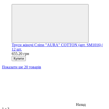
Цiна за шт. 54.60 грн
Труси жіночі Сліпи "AURA" COTTON (арт. SM1016) |
12 шт.
655.20 грн
Купити
Показати ще 20 товарів
Назад
1
з 3