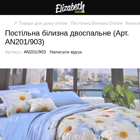
📌 Товари для дому оптом
Постільна Білизна Оптом
Компле
Постільна білизна двоспальне (Арт.
AN201/903)
Артикул:
AN201/903
Написати відгук