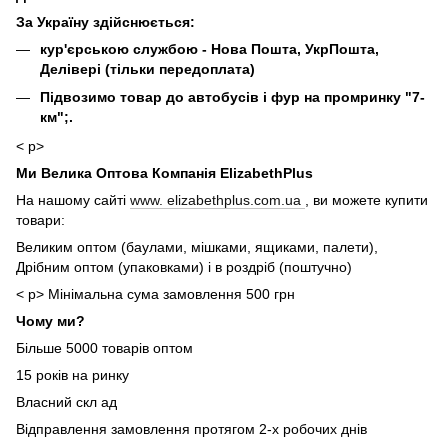
За Україну здійснюється:
кур'єрською службою - Нова Пошта, УкрПошта,
Делівері (тільки передоплата)
Підвозимо товар до автобусів і фур на промринку "7-
км";.
< p>
Ми Велика Оптова Компанія ElizabethPlus
На нашому сайті
www. elizabethplus.com.ua
, ви можете купити
товари:
Великим оптом (баулами, мішками, ящиками, палети),
Дрібним оптом (упаковками) і в роздріб (поштучно)
< p> Мінімальна сума замовлення 500 грн
Чому ми?
Більше 5000 товарів оптом
15 років на ринку
Власний скл ад
Відправлення замовлення протягом 2-х робочих днів