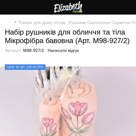
📌 Товари для дому оптом
Рушники Скатертини Серветки О
Набір рушників для обличчя та тіла
Мікрофібра бавовна (Арт. M98-927/2)
Артикул:
M98-927/2
Написати відгук
ЦIНА ЗА ШТ. 145.00 ГРН