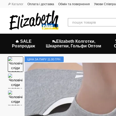
Перейти до основного контенту
🔎 Каталог
Оплата і доставка
Обмін та повернення
Умови Співпра
🔥 SALE
👠Elizabeth Колготки,
Розпродаж
Шкарпетки, Гольфи Оптом
ЦIНА ЗА ПАРУ 11.00 ГРН