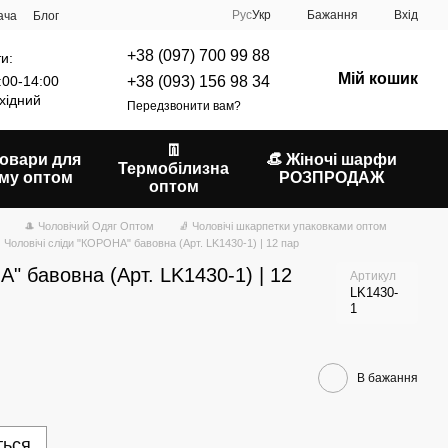
Рус
Укр
Бажання
Вхід
ача
Блог
+38 (097) 700 99 88
и:
Мій кошик
+38 (093) 156 98 34
:00-14:00
хідний
Передзвонити вам?
👖
Товари для
👒 Жіночі шарфи
Термобілизна
му оптом
РОЗПРОДАЖ
оптом
🎩 Чоловічий Одяг Оптом
🧦 Чоловічі шкарпетки упаковками оптом
Чоловічі сліди "КОРОНА" бавовна (Арт. LK1430-1) | 12 пар
А" бавовна (Арт. LK1430-1) | 12
Артикул
LK1430-
1
В бажання
ться