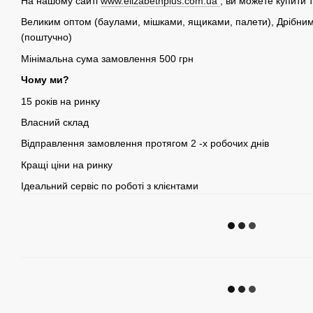
На нашому сайті
www.elizabethplus.com.ua
, ви можете купити 
Великим оптом (баулами, мішками, ящиками, палети), Дрібним 
(поштучно)
Мінімальна сума замовлення 500 грн
Чому ми?
15 років на ринку
Власний склад
Відправлення замовлення протягом 2 -х робочих днів
Кращі ціни на ринку
Ідеальний сервіс по роботі з клієнтами