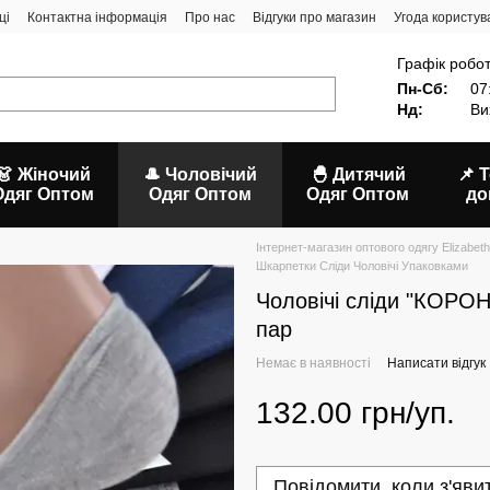
ці
Контактна інформація
Про нас
Відгуки про магазин
Угода користув
Графік робот
Пн-Сб:
07
Нд:
Ви
👗 Жіночий
🎩 Чоловічий
🐣 Дитячий
📌 
Одяг Оптом
Одяг Оптом
Одяг Оптом
до
Інтернет-магазин оптового одягу Elizabeth
Шкарпетки Сліди Чоловічі Упаковками
Чоловічі сліди "КОРОН
пар
Немає в наявності
Написати відгук
132.00 грн/уп.
Повідомити, коли з'яви