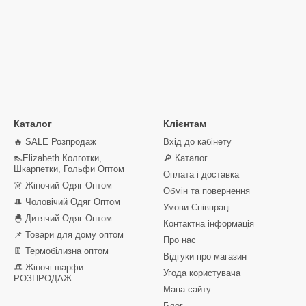
Каталог
Клієнтам
🔥 SALE Розпродаж
Вхід до кабінету
👠Elizabeth Колготки,
🔎 Каталог
Шкарпетки, Гольфи Оптом
Оплата і доставка
👗 Жіночий Одяг Оптом
Обмін та повернення
🎩 Чоловічий Одяг Оптом
Умови Співпраці
🐣 Дитячий Одяг Оптом
Контактна інформація
📌 Товари для дому оптом
Про нас
👖 Термобілизна оптом
Відгуки про магазин
👒 Жіночі шарфи
Угода користувача
РОЗПРОДАЖ
Мапа сайту
Блог