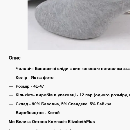
Опис
Чоловічі Бавовняні
сліди з силіконовою вставочка зз
Колір - Як на фото
Розмір - 41-47
Кількість виробів в упаковці - 12 пар (одного розміру,
Склад - 90% Бавовна, 5% Спандекс, 5% Лайкра
Виробництво - Китай
Ми Велика Оптова Компанія ElizabethPlus