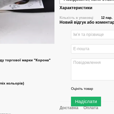
Характеристики
Кількість в упаковці
12 пар.
Новий відгук або комента
аду торгової марки "Корона"
 mix кольорів)
Оцініть товар
Надіслати
Доставка
Оплата