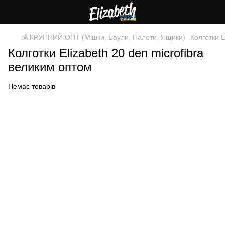
💰 КРУПНИЙ ОПТ (Мішки, Баули, Палети, Ящики)
Колготки 
Колготки Elizabeth 20 den microfibra
великим оптом
Немає товарів