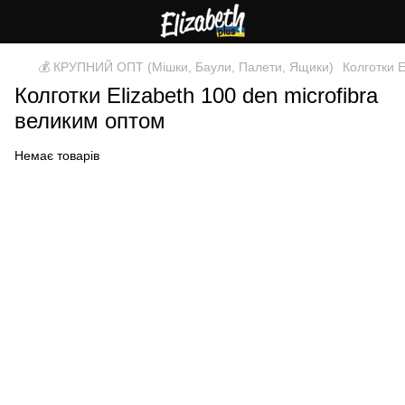
💰 КРУПНИЙ ОПТ (Мішки, Баули, Палети, Ящики)
Колготки 
Колготки Elizabeth 100 den microfibra
великим оптом
Немає товарів