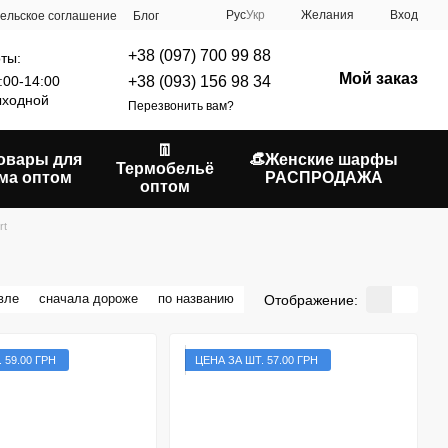
Рус
Укр
Желания
Вход
ельское соглашение
Блог
+38 (097) 700 99 88
ты:
Мой заказ
+38 (093) 156 98 34
:00-14:00
ходной
Перезвонить вам?
👖
Товары для
👒Женские шарфы
Термобельё
ма оптом
РАСПРОДАЖА
оптом
rt
вле
сначала дороже
по названию
Отображение:
 59.00 ГРН
ЦЕНА ЗА ШТ. 57.00 ГРН