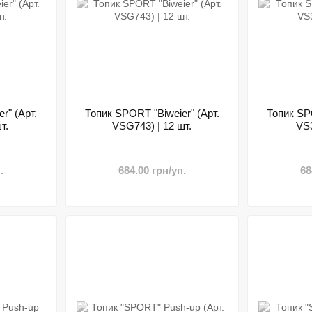
r" (Арт.
Топик SPORT "Biweier" (Арт.
Топик SPO
т.
VSG743) | 12 шт.
VS3
.
684.00 грн/уп.
68