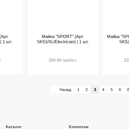
Арт.
Майка "SPORT" (Арт.
Майка "SPO
| 1 шт.
SK51/XL/Electrician) | 1 шт.
SK52/
.
260.90 грн/шт.
22
Назад
1
2
3
4
5
6
Каталог
Клиентам