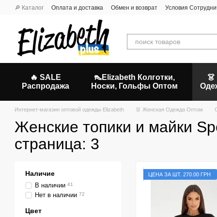
Перейти к основному контенту
🔎 Каталог
Оплата и доставка
Обмен и возврат
Условия Сотрудни
🔥 SALE
👠Elizabeth Колготки,
👗
Распродажа
Носки, Гольфы Оптом
Оде
Интернет-магазин оптовой одежды Elizabeth
👗 Женская Одежда Оптом
Женские топики и майки Sp
страница: 3
Наличие
ЦЕНА ЗА ШТ. 270.00 ГРН
В наличии
41
Нет в наличии
72
Цвет