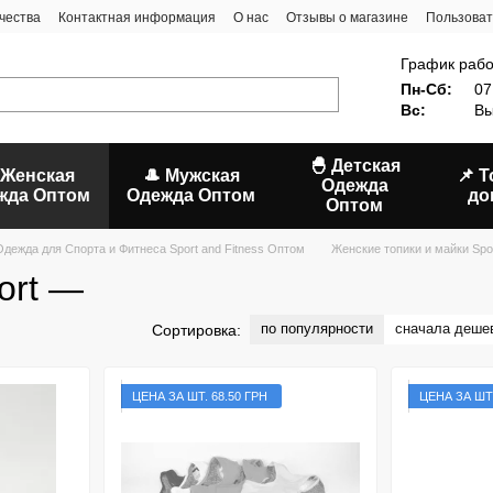
чества
Контактная информация
О нас
Отзывы о магазине
Пользоват
График рабо
Пн-Сб:
07
Вс:
Вы
🐣 Детская
 Женская
🎩 Мужская
📌 
Одежда
жда Оптом
Одежда Оптом
до
Оптом
Одежда для Спорта и Фитнеса Sport and Fitness Оптом
Женские топики и майки Spo
ort —
по популярности
сначала деше
Сортировка:
ЦЕНА ЗА ШТ. 68.50 ГРН
ЦЕНА ЗА ШТ.