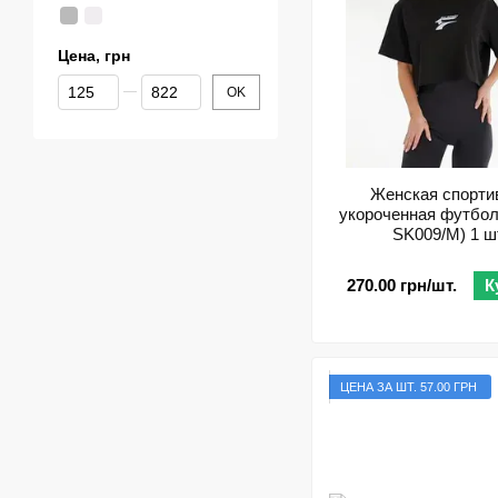
Цена, грн
От Цена, грн
До Цена, грн
OK
Женская спорти
укороченная футболк
SK009/M) 1 ш
270.00 грн/шт.
К
ЦЕНА ЗА ШТ. 57.00 ГРН