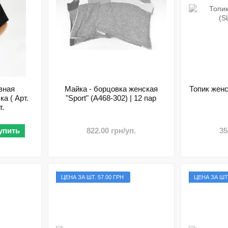
вная
Майка - борцовка женская
Топик женс
а ( Арт.
"Sport" (A468-302) | 12 пар
т.
упить
822.00 грн/уп.
35
ЦЕНА ЗА ШТ. 57.00 ГРН
ЦЕНА ЗА ШТ.