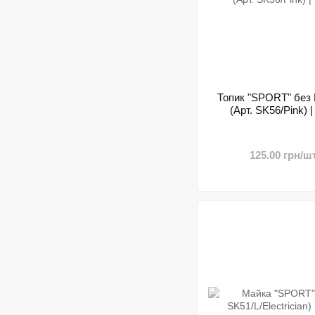
Топик "SPORT" без 
(Арт. SK56/Pink) |
125.00 грн/шт