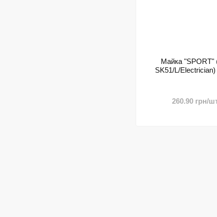
Майка "SPORT" (
SK51/L/Electrician) 
260.90 грн/шт