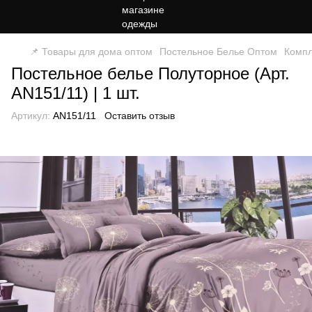
📌 Товары для дома оптом
Постельное Белье Оптом
Компл
Постельное белье Полуторное (Арт.
AN151/11) | 1 шт.
Артикул:
AN151/11
Оставить отзыв