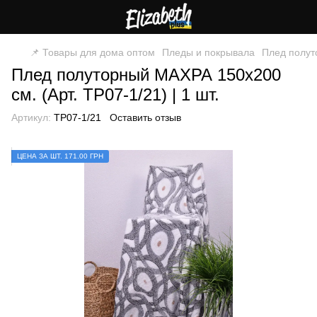
📌 Товары для дома оптом
Пледы и покрывала
Плед полуто
Плед полуторный МАХРА 150х200
см. (Арт. TP07-1/21) | 1 шт.
Артикул:
TP07-1/21
Оставить отзыв
ЦЕНА ЗА ШТ. 171.00 ГРН