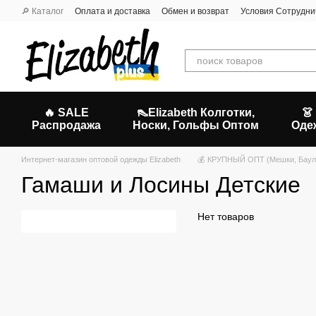
Перейти к основному контенту
🔎 Каталог
Оплата и доставка
Обмен и возврат
Условия Сотрудни
🔥 SALE
👠Elizabeth Колготки,
👗
Распродажа
Носки, Гольфы Оптом
Оде
Интернет-магазин оптовой одежды Elizabeth
💰 КРУПНЫЙ ОПТ (Мешки, Баул
Гамаши и Лосины Детские
Нет товаров