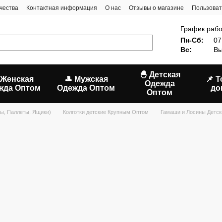
чества
Контактная информация
О нас
Отзывы о магазине
Пользоват
График рабо
Пн-Сб:
07
Вс:
Вы
🐣 Детская
 Женская
🎩 Мужская
📌 
Одежда
жда Оптом
Одежда Оптом
до
Оптом
ы, Паллеты, Ящики)
Колготки детские Крупным Оптом
Гамаши и Лосины Детск