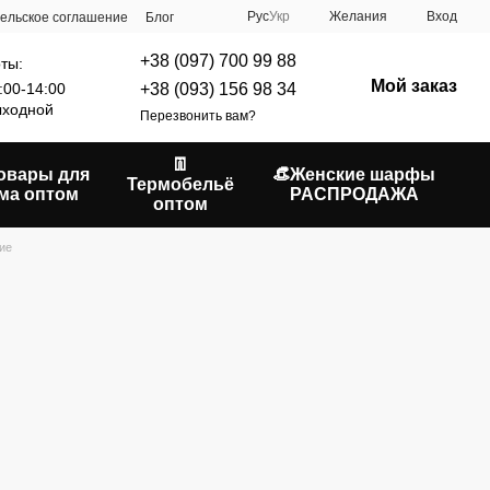
Рус
Укр
Желания
Вход
ельское соглашение
Блог
+38 (097) 700 99 88
ты:
Мой заказ
+38 (093) 156 98 34
:00-14:00
ходной
Перезвонить вам?
👖
Товары для
👒Женские шарфы
Термобельё
ма оптом
РАСПРОДАЖА
оптом
ие