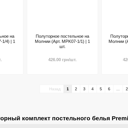
ьное на
Полуторное постельное на
Полутор
1/4) | 1
Молнии (Арт. MPK07-1/1) | 1
Молнии (А
шт.
.
426.00 грн/шт.
42
Назад
1
2
3
4
5
6
...
2
торный комплект постельного белья Prem