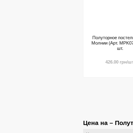
Полуторное постел
Молнии (Арт. MPK07-
шт.
426.00 грн/шт
Цена на – Полу