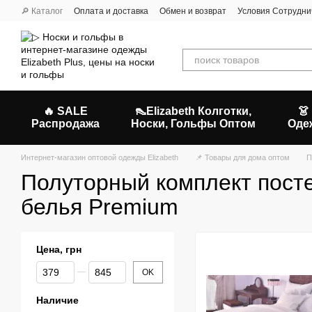
Перейти к основному контенту
🔎 Каталог
Оплата и доставка
Обмен и возврат
Условия Сотрудни
🔥 SALE
👠Elizabeth Колготки,
👗
Распродажа
Носки, Гольфы Оптом
Оде
Интернет-магазин оптовой одежды Elizabeth
📌 Товары для дома оптом
П
Полуторный комплект пост
белья Premium
Цена, грн
От Цена, грн
До Цена, грн
OK
Наличие