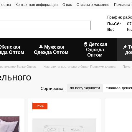
чества
Контактная информация
О нас
Отзывы о магазине
Пользоват
График рабо
Пн-Сб:
07
Вс:
Вы
🐣 Детская
 Женская
🎩 Мужская
📌 
Одежда
жда Оптом
Одежда Оптом
до
Оптом
остельное Белье Оптом
Комплекты постельного белья Премиум класса
Полут
ельного
по популярности
сначала деше
Сортировка:
−25%