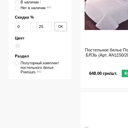
В наличии
1
Нет в наличии
461
Скидка %
От Скидка %
До Скидка %
OK
Цвет
Постельное белье П
БЯЗЬ (Арт. AN1150/201
Раздел
Полуторный комплект
постельного белья
Premium
462
648.00 грн/шт.
К