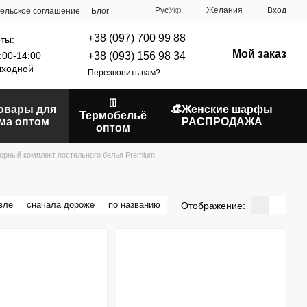
Рус
Укр
Желания
Вход
ельское соглашение
Блог
+38 (097) 700 99 88
ты:
Мой заказ
+38 (093) 156 98 34
:00-14:00
ходной
Перезвонить вам?
👖
Товары для
👒Женские шарфы
Термобельё
ма оптом
РАСПРОДАЖА
оптом
орный комплект постельного белья Premium
вле
сначала дороже
по названию
Отображение: