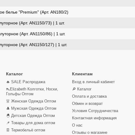
е белье "Premium" (Арт. AN180/2)
торное (Арт. AN1150/73) | 1 шт.
уторное (Арт. AN1150/86) | 1 шт.
торное (Арт. AN1150/127) | 1 шт.
Каталог
Клиентам
🔥 SALE Распродажа
Вход в личный кабинет
👠Elizabeth Колготки, Носки,
🔎 Каталог
Гольфы Оптом
Оплата и доставка
👗 Женская Одежда Оптом
Обмен и возврат
🎩 Мужская Одежда Оптом
Условия Сотрудничества
🐣 Детская Одежда Оптом
Контактная информация
📌 Товары для дома оптом
О нас
👖 Термобельё оптом
Отзывы о магазине