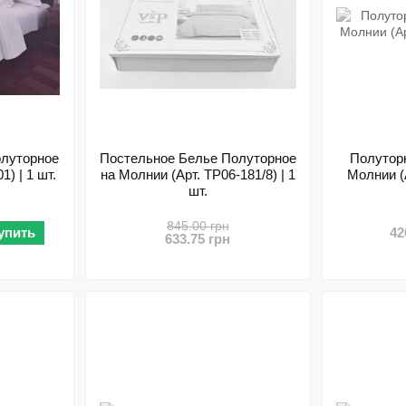
олуторное
Постельное Белье Полуторное
Полутор
) | 1 шт.
на Молнии (Арт. TP06-181/8) | 1
Молнии (А
шт.
845.00 грн
упить
42
633.75 грн