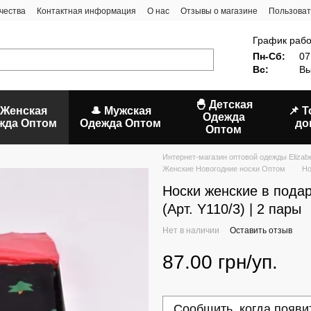
чества
Контактная информация
О нас
Отзывы о магазине
Пользоват
График рабо
Пн-Сб:
07
Вс:
Вы
🐣 Детская
 Женская
🎩 Мужская
📌 
Одежда
жда Оптом
Одежда Оптом
до
Оптом
Интернет-магазин оптовой одежды Elizab
Женские Новогодние носки Оптом
Но
Носки женские в под
(Арт. Y110/3) | 2 пары
Нет в наличии
Оставить отзыв
87.00 грн/уп.
Сообщить, когда появи