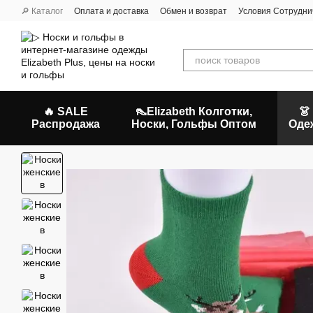
Перейти к основному контенту
🔎 Каталог
Оплата и доставка
Обмен и возврат
Условия Сотрудни
🔥 SALE
👠Elizabeth Колготки,
👗
Распродажа
Носки, Гольфы Оптом
Оде