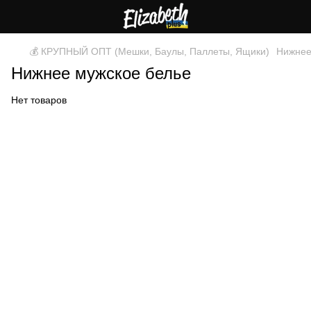
💰 КРУПНЫЙ ОПТ (Мешки, Баулы, Паллеты, Ящики)
Нижнее
Нижнее мужское белье
Нет товаров