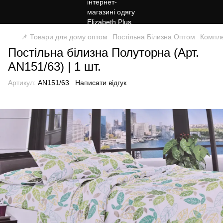
📌 Товари для дому оптом
Постільна Білизна Оптом
Компле
Постільна білизна Полуторна (Арт.
AN151/63) | 1 шт.
Артикул:
AN151/63
Написати відгук