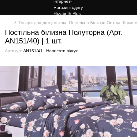
📌 Товари для дому оптом
Постільна Білизна Оптом
Компле
Постільна білизна Полуторна (Арт.
AN151/40) | 1 шт.
Артикул:
AN151/41
Написати відгук