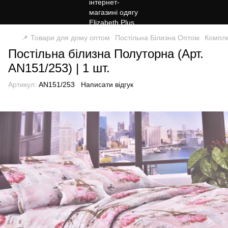
📌 Товари для дому оптом
Постільна Білизна Оптом
Компле
Постільна білизна Полуторна (Арт.
AN151/253) | 1 шт.
Артикул:
AN151/253
Написати відгук