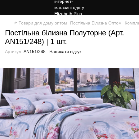
📌 Товари для дому оптом
Постільна Білизна Оптом
Компле
Постільна білизна Полуторне (Арт.
AN151/248) | 1 шт.
Артикул:
AN151/248
Написати відгук