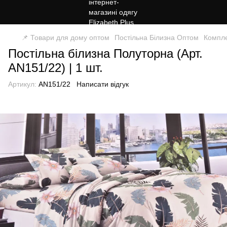
📌 Товари для дому оптом
Постільна Білизна Оптом
Компле
Постільна білизна Полуторна (Арт.
AN151/22) | 1 шт.
Артикул:
AN151/22
Написати відгук