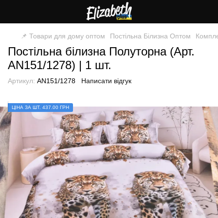
📌 Товари для дому оптом
Постільна Білизна Оптом
Компле
Постільна білизна Полуторна (Арт.
AN151/1278) | 1 шт.
Артикул:
AN151/1278
Написати відгук
ЦІНА ЗА ШТ. 437.00 ГРН