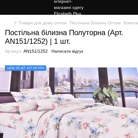
📌 Товари для дому оптом
Постільна Білизна Оптом
Компле
Постільна білизна Полуторна (Арт.
AN151/1252) | 1 шт.
Артикул:
AN151/1252
Написати відгук
ЦІНА ЗА ШТ. 437.00 ГРН