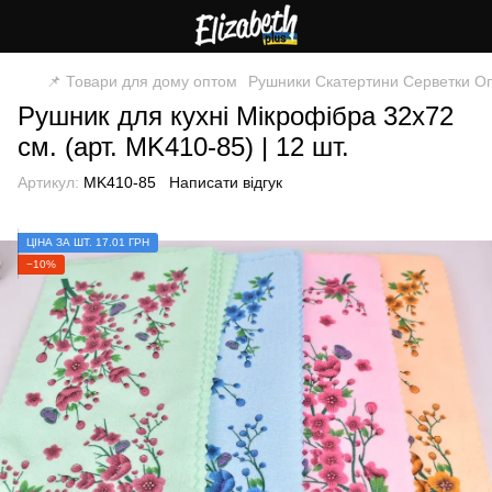
📌 Товари для дому оптом
Рушники Скатертини Серветки О
Рушник для кухні Мікрофібра 32х72
см. (арт. MK410-85) | 12 шт.
Артикул:
MK410-85
Написати відгук
ЦІНА ЗА ШТ. 17.01 ГРН
−10%