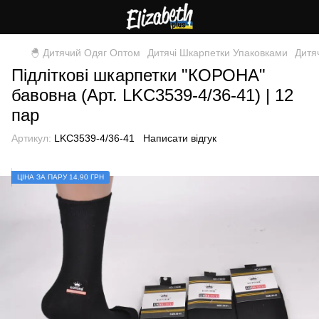
🐣 Дитячий Одяг Оптом
Дитячі Шкарпетки Упаковками
Дитя
Підліткові шкарпетки "КОРОНА"
бавовна (Арт. LKC3539-4/36-41) | 12
пар
Артикул:
LKC3539-4/36-41
Написати відгук
ЦIНА ЗА ПАРУ 14.90 ГРН