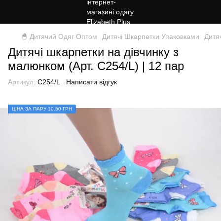
🐣 Дитячий Одяг Оптом
Дитячі Шкарпетки Упаковками
Дитя
Дитячі шкарпетки на дівчинку з
малюнком (Арт. C254/L) | 12 пар
Артикул:
C254/L
Написати відгук
ЦIНА ЗА ПАРУ 10.50 ГРН