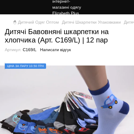
🐣 Дитячий Одяг Оптом
Дитячі Шкарпетки Упаковками
Дитя
Дитячі Бавовняні шкарпетки на
хлопчика (Арт. C169/L) | 12 пар
Артикул:
C169/L
Написати відгук
ЦIНА ЗА ПАРУ 10.50 ГРН