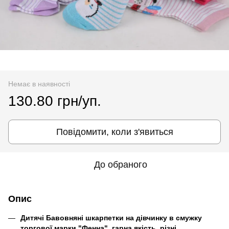
Немає в наявності
130.80 грн/уп.
Повідомити, коли з'явиться
До обраного
Опис
Дитячі Бавовняні шкарпетки на дівчинку в смужку
торгової марки "Фенна", гарна якість, різні