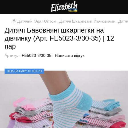
🐣 Дитячий Одяг Оптом
Дитячі Шкарпетки Упаковками
Дитя
Дитячі Бавовняні шкарпетки на
дівчинку (Арт. FE5023-3/30-35) | 12
пар
Артикул:
FE5023-3/30-35
Написати відгук
ЦIНА ЗА ПАРУ 10.90 ГРН