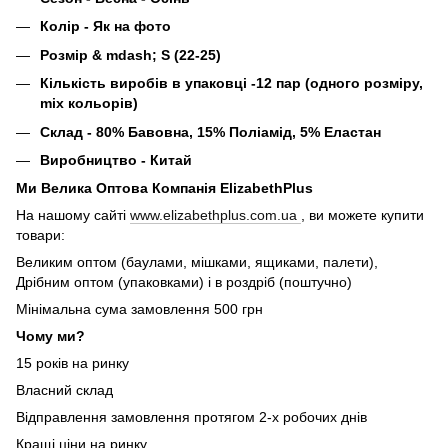
Колір - Як на фото
Розмір & mdash; S (22-25)
Кількість виробів в упаковці -12 пар (одного розміру,
mix кольорів)
Склад - 80% Бавовна, 15% Поліамід, 5% Еластан
Виробництво - Китай
Ми Велика Оптова Компанія ElizabethPlus
На нашому сайті
www.elizabethplus.com.ua
, ви можете купити
товари:
Великим оптом (баулами, мішками, ящиками, палети),
Дрібним оптом (упаковками) і в роздріб (поштучно)
Мінімальна сума замовлення 500 грн
Чому ми?
15 років на ринку
Власний склад
Відправлення замовлення протягом 2-х робочих днів
Кращі ціни на ринку