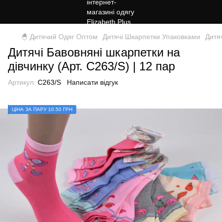
🐣 Дитячий Одяг Оптом
Дитячі Шкарпетки Упаковками
Дитя
Дитячі Бавовняні шкарпетки на
дівчинку (Арт. C263/S) | 12 пар
Артикул:
C263/S
Написати відгук
ЦIНА ЗА ПАРУ 10.50 ГРН