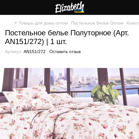
📌 Товары для дома оптом
Постельное Белье Оптом
Компл
Постельное белье Полуторное (Арт.
AN151/272) | 1 шт.
Артикул:
AN151/272
Оставить отзыв