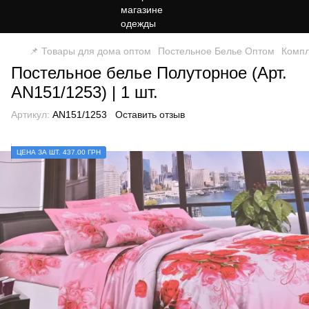
📌 Товары для дома оптом
Постельное Белье Оптом
Компл
Постельное белье Полуторное (Арт.
AN151/1253) | 1 шт.
Артикул:
AN151/1253
Оставить отзыв
ЦЕНА ЗА ШТ. 437.00 ГРН