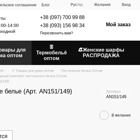
Рус
Укр
Желания
Вход
ельское соглашение
Блог
+38 (097) 700 99 88
ты:
Мой заказ
+38 (093) 156 98 34
:00-14:00
ходной
Перезвонить вам?
👖
Товары для
👒Женские шарфы
Термобельё
ма оптом
РАСПРОДАЖА
оптом
eth
📌 Товары для дома оптом
Постельное Белье Оптом
рный комплект постельного белья Оптом
1/149)
 белье (Арт. AN151/149)
Артикул
AN151/149
В желания
тся