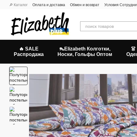
Перейти к основному контенту
🔎 Каталог
Оплата и доставка
Обмен и возврат
Условия Сотрудни
🔥 SALE
👠Elizabeth Колготки,
👗
Распродажа
Носки, Гольфы Оптом
Оде