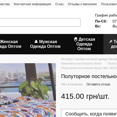
чества
Контактная информация
О нас
Отзывы о магазине
Пользоват
График рабо
Пн-Сб:
07
Вс:
Вы
🐣 Детская
 Женская
🎩 Мужская
📌 
Одежда
жда Оптом
Одежда Оптом
до
Оптом
Интернет-магазин оптовой одежды Elizab
Комплекты постельного белья
Полуто
Полуторное постельное белье (Арт. AN15
Полуторное постельное
Нет в наличии
Оставить отзыв
415.00 грн/шт.
Сообщить, когда появи