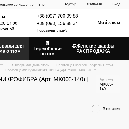
Рус
Укр
Желания
Вход
ельское соглашение
Блог
+38 (097) 700 99 88
ты:
Мой заказ
+38 (093) 156 98 34
:00-14:00
ходной
Перезвонить вам?
👖
Товары для
👒Женские шарфы
Термобельё
ма оптом
РАСПРОДАЖА
оптом
eth
📌 Товары для дома оптом
Полотенце Скатерти Салфетки Оптом
Полотенце для кухни МИКРОФИБРА (Арт. MK003-140) | 20 шт.
МИКРОФИБРА (Арт. MK003-140) |
Артикул
MK003-
140
В желания