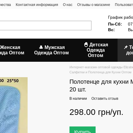
чества
Контактная информация
О нас
Отзывы о магазине
Пользоват
График рабо
Пн-Сб:
07
Вс:
Вы
🐣 Детская
 Женская
🎩 Мужская
📌 
Одежда
жда Оптом
Одежда Оптом
до
Оптом
Интернет-магазин оптовой одежды Elizab
Салфетки и Полотенца для Кухни Оптом
Полотенце для кухни 
20 шт.
В наличии
Оставить отзыв
298.00 грн/уп.
Купить