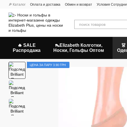
Перейти к основному контенту
🔎 Каталог
Оплата и доставка
Обмен и возврат
Условия Сотрудни
🔥 SALE
👠Elizabeth Колготки,
👗
Распродажа
Носки, Гольфы Оптом
Оде
ЦЕНА ЗА ПАРУ 3.90 ГРН