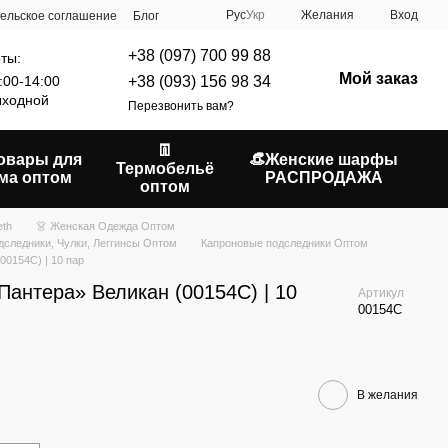
Рус
Укр
Желания
Вход
ельское соглашение
Блог
+38 (097) 700 99 88
ты:
Мой заказ
+38 (093) 156 98 34
:00-14:00
ходной
Перезвонить вам?
👖
Товары для
👒Женские шарфы
Термобельё
ма оптом
РАСПРОДАЖА
оптом
eth
👗 Женская Одежда Оптом
дследники, Чулки, Леггинсы Оптом
Капроновые подследники Оптом
(00154C) | 10 пар
«Пантера» Великан (00154C) | 10
Артикул
00154C
В желания