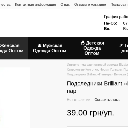
чества
Контактная информация
О нас
Отзывы о магазине
Пользоват
График рабо
Пн-Сб:
07
Вс:
Вы
🐣 Детская
 Женская
🎩 Мужская
📌 
Одежда
жда Оптом
Одежда Оптом
до
Оптом
Интернет-магазин оптовой одежды Elizab
Капроновые Колготки, Носки, Гольфы, По
Подследники Brilliant «Пантера» Великан 
Подследники Brilliant 
пар
Нет в наличии
Оставить отзыв
39.00 грн/уп.