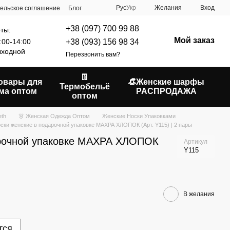
Рус
Укр
Желания
Вход
ельское соглашение
Блог
+38 (097) 700 99 88
ты:
Мой заказ
+38 (093) 156 98 34
:00-14:00
ходной
Перезвонить вам?
👖
Товары для
👒Женские шарфы
Термобельё
ма оптом
РАСПРОДАЖА
оптом
eth
👗 Женская Одежда Оптом
Женские Носки Упаковками
ски женские в подарочной упаковке МАХРА ХЛОПОК (Арт. Y115) | 2 пары
арочной упаковке МАХРА ХЛОПОК
Артикул
Y115
.
В желания
тся