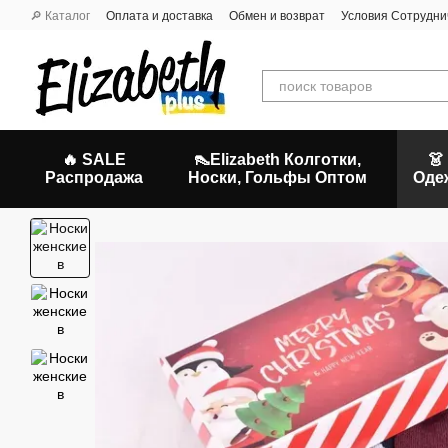
Перейти к основному контенту
🔎 Каталог
Оплата и доставка
Обмен и возврат
Условия Сотрудни
🔥 SALE
👠Elizabeth Колготки,
👗
Распродажа
Носки, Гольфы Оптом
Оде