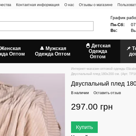
чества
Контактная информация
О нас
Отзывы о магазине
Пользоват
График рабо
Пн-Сб:
07
Вс:
Вы
🐣 Детская
 Женская
🎩 Мужская
📌 
Одежда
жда Оптом
Одежда Оптом
до
Оптом
Интернет-магазин оптовой одежды Elizab
Двуспальный плед 180х200 см. (Арт. TP16-
Двуспальный плед 180х2
В наличии
Оставить отзыв
297.00 грн
Купить