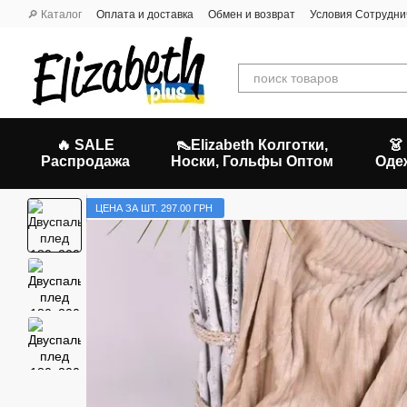
Перейти к основному контенту
🔎 Каталог
Оплата и доставка
Обмен и возврат
Условия Сотрудни
🔥 SALE
👠Elizabeth Колготки,
👗
Распродажа
Носки, Гольфы Оптом
Оде
ЦЕНА ЗА ШТ. 297.00 ГРН