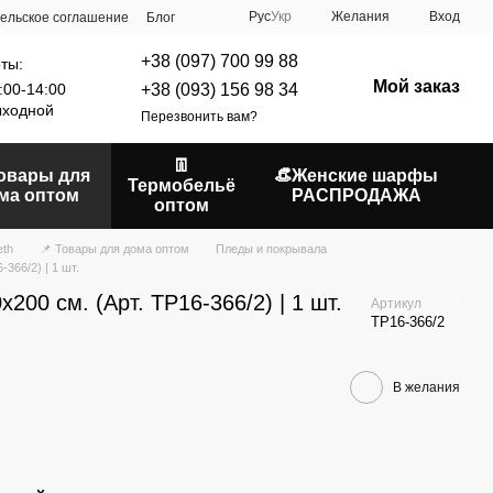
Рус
Укр
Желания
Вход
ельское соглашение
Блог
+38 (097) 700 99 88
ты:
Мой заказ
+38 (093) 156 98 34
:00-14:00
ходной
Перезвонить вам?
👖
Товары для
👒Женские шарфы
Термобельё
ма оптом
РАСПРОДАЖА
оптом
eth
📌 Товары для дома оптом
Пледы и покрывала
366/2) | 1 шт.
00 см. (Арт. TP16-366/2) | 1 шт.
Артикул
TP16-366/2
В желания