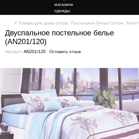
📌 Товары для дома оптом
Постельное Белье Оптом
Компл
Двуспальное постельное белье
(AN201/120)
Артикул:
AN201/120
Оставить отзыв